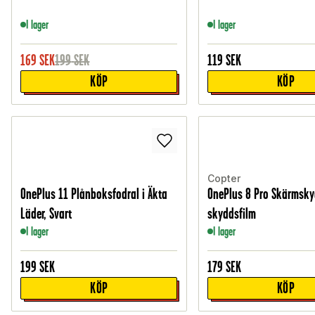
I lager
I lager
169
SEK
199
SEK
119
SEK
KÖP
KÖP
Copter
OnePlus 11 Plånboksfodral i Äkta
OnePlus 8 Pro Skärmsk
Läder, Svart
skyddsfilm
I lager
I lager
199
SEK
179
SEK
KÖP
KÖP