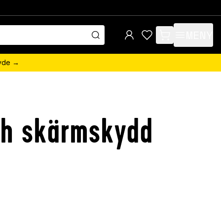
MENY
items in cart, view 
övde →
och skärmskydd