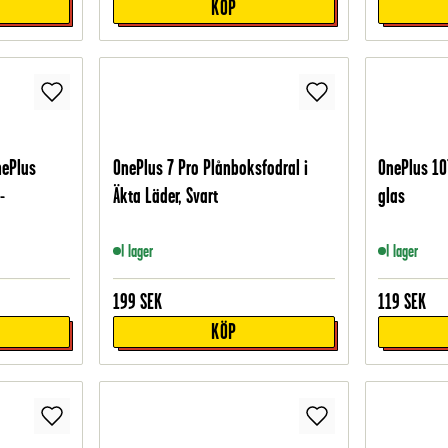
KÖP
nePlus
OnePlus 7 Pro Plånboksfodral i
OnePlus 10
-
Äkta Läder, Svart
glas
I lager
I lager
199
SEK
119
SEK
KÖP