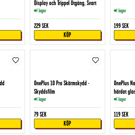
Display och Trippel Utgång, Svart
I lager
I lager
229
SEK
199
SEK
KÖP
ydd
OnePlus 10 Pro Skärmskydd -
OnePlus No
Skyddsfilm
härdat gla
I lager
I lager
79
SEK
119
SEK
KÖP