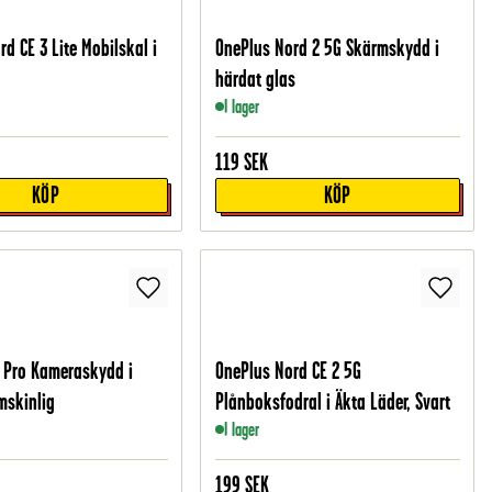
d CE 3 Lite Mobilskal i
OnePlus Nord 2 5G Skärmskydd i
härdat glas
I lager
119
SEK
KÖP
KÖP
 Pro Kameraskydd i
OnePlus Nord CE 2 5G
mskinlig
Plånboksfodral i Äkta Läder, Svart
I lager
199
SEK