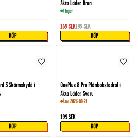
Äkta Läder, Brun
I lager
169
SEK
199
SEK
KÖP
KÖP
rd 3 Skärmskydd i
OnePlus 8 Pro Plånboksfodral i
s
Äkta Läder, Svart
Åter 2026-08-21
199
SEK
KÖP
KÖP