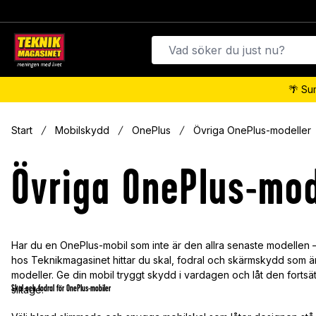
🌴 Su
Start
Mobilskydd
OnePlus
Övriga OnePlus-modeller
Övriga OnePlus-mod
Har du en OnePlus-mobil som inte är den allra senaste modellen – m
hos Teknikmagasinet hittar du skal, fodral och skärmskydd som ä
modeller. Ge din mobil tryggt skydd i vardagen och låt den fortsä
Skal och fodral för OnePlus-mobiler
slitage.