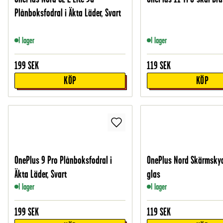
Plånboksfodral i Äkta Läder, Svart
I lager
I lager
199
SEK
119
SEK
KÖP
KÖP
OnePlus 9 Pro Plånboksfodral i
OnePlus Nord Skärmskyd
Äkta Läder, Svart
glas
I lager
I lager
199
SEK
119
SEK