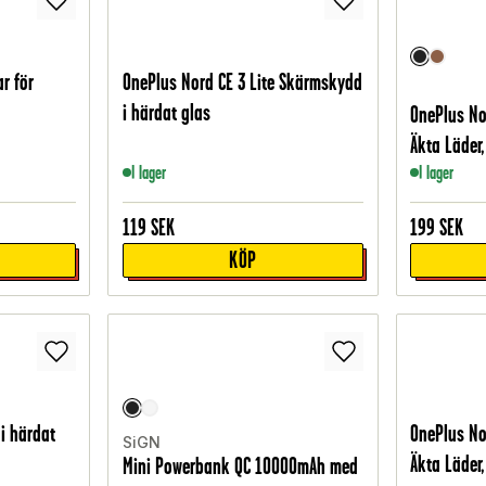
r för
OnePlus Nord CE 3 Lite Skärmskydd
i härdat glas
OnePlus No
Äkta Läder,
I lager
I lager
119
SEK
199
SEK
KÖP
i härdat
OnePlus No
SiGN
Äkta Läder,
Mini Powerbank QC 10000mAh med