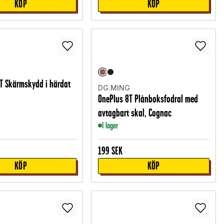
KÖP
KÖP
T Skärmskydd i härdat
DG.MING
OnePlus 8T Plånboksfodral med
avtagbart skal, Cognac
I lager
199
SEK
KÖP
KÖP