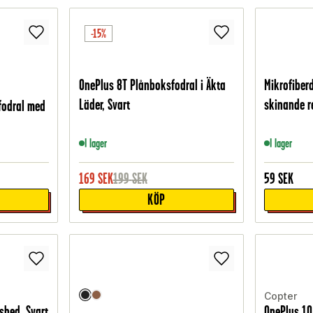
-15%
OnePlus 8T Plånboksfodral i Äkta
Mikrofiber
Läder, Svart
skinande re
fodral med
I lager
I lager
169
SEK
199
SEK
59
SEK
KÖP
Copter
shed, Svart
OnePlus 10