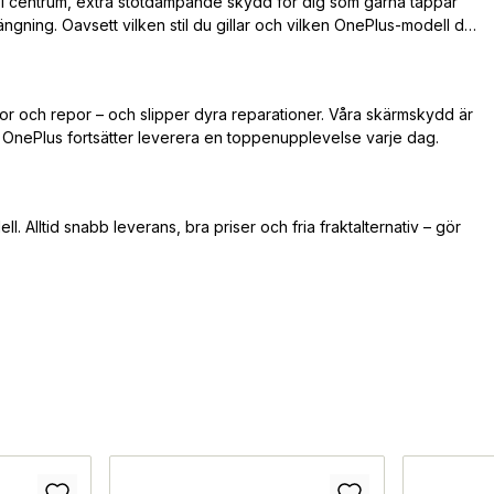
 i centrum, extra stötdämpande skydd för dig som gärna tappar
ngning. Oavsett vilken stil du gillar och vilken OnePlus-modell du
kor och repor – och slipper dyra reparationer. Våra skärmskydd är
in OnePlus fortsätter leverera en toppenupplevelse varje dag.
l. Alltid snabb leverans, bra priser och fria fraktalternativ – gör