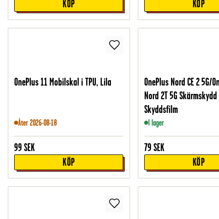
KÖP
KÖP
OnePlus 11 Mobilskal i TPU, Lila
OnePlus Nord CE 2 5G/O
Nord 2T 5G Skärmskydd 
Skyddsfilm
Åter 2026-08-18
I lager
99
SEK
79
SEK
KÖP
KÖP