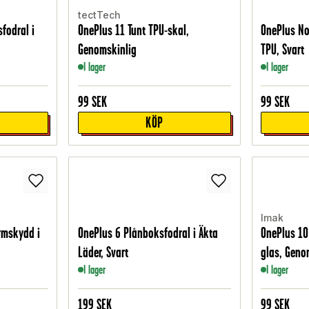
tectTech
fodral i
OnePlus 11 Tunt TPU-skal,
OnePlus Nor
Genomskinlig
TPU, Svart
I lager
I lager
99
SEK
99
SEK
KÖP
Imak
rmskydd i
OnePlus 6 Plånboksfodral i Äkta
OnePlus 10
Läder, Svart
glas, Geno
I lager
I lager
199
SEK
99
SEK