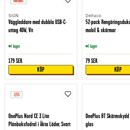
FAVORIT
SiGN
Deltaco
Väggladdare med dubbla USB-C-
52-pack Rengöringsduka
uttag 40W, Vit
mobil & skärmar
I lager
I lager
179
SEK
79
SEK
KÖP
KÖP
-15%
OnePlus Nord CE 3 Lite
OnePlus 8T Skärmskydd 
Plånboksfodral i Äkta Läder, Svart
glas