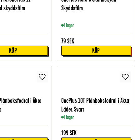
d skyddsfilm
Skyddsfilm
I lager
79
SEK
KÖP
KÖP
Plånboksfodral i Äkta
OnePlus 10T Plånboksfodral i Äkta
t
Läder, Svart
I lager
199
SEK