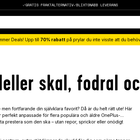
GRATIS FRAKTALTERNATIV
BLIXTSNABB LEVERANS
mmer Deals! Upp till
70% rabatt
på prylar du inte visste att du beh
eller skal, fodral 
en fortfarande din självklara favorit? Då är du helt rätt ute! Här
r perfekt anpassade för flera populära och äldre OnePlus-
tta prestera som den ska – utan repor, sprickor eller onödigt