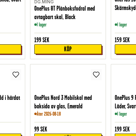
DG.MING
Skärmskyd
OnePlus 8T Plånboksfodral med
avtagbart skal, Black
I lager
I lager
199
SEK
159
SEK
KÖP
d i härdat
OnePlus Nord 3 Mobilskal med
OnePlus 9 
baksida av glas, Emerald
Läder, Svar
Åter 2026-08-18
I lager
99
SEK
199
SEK