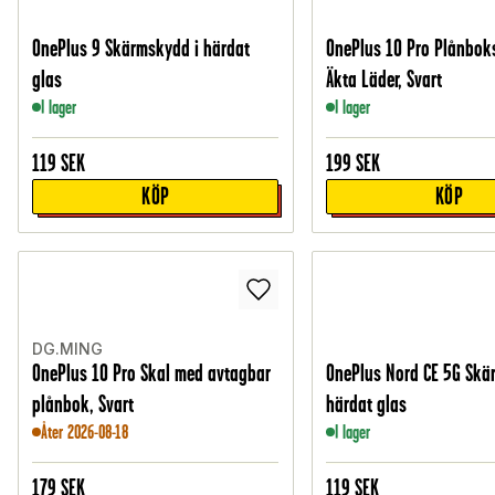
OnePlus 9 Skärmskydd i härdat
OnePlus 10 Pro Plånboks
glas
Äkta Läder, Svart
I lager
I lager
119
SEK
199
SEK
KÖP
KÖP
DG.MING
OnePlus 10 Pro Skal med avtagbar
OnePlus Nord CE 5G Skä
plånbok, Svart
härdat glas
Åter 2026-08-18
I lager
179
SEK
119
SEK