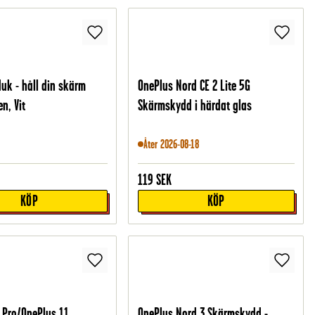
duk - håll din skärm
OnePlus Nord CE 2 Lite 5G
n, Vit
Skärmskydd i härdat glas
Åter 2026-08-18
119
SEK
KÖP
KÖP
 Pro/OnePlus 11
OnePlus Nord 3 Skärmskydd -