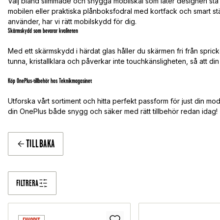
Välj bland slimmade och snygga mobilskal som låter designen stå
mobilen eller praktiska plånboksfodral med kortfack och smart stä
använder, har vi rätt mobilskydd för dig.
Skärmskydd som bevarar kvaliteten
Med ett skärmskydd i härdat glas håller du skärmen fri från spric
tunna, kristallklara och påverkar inte touchkänsligheten, så att d
Köp OnePlus-tillbehör hos Teknikmagasinet
Utforska vårt sortiment och hitta perfekt passform för just din model
din OnePlus både snygg och säker med rätt tillbehör redan idag!
TILLBAKA
FILTRERA