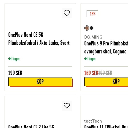
-15%
OnePlus Nord CE 5G
DG.MING
Plånboksfodral i Äkta Läder, Svart
OnePlus 9 Pro Plånboks
avtagbart skal, Cognac
I lager
I lager
199
SEK
169
SEK
199
SEK
KÖP
KÖP
tectTech
OnePlus Nord CE 2 Lite 5G
OnePlus 11 TPU-skal Bru