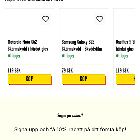
Motorola Moto G62
Samsung Galaxy S22
OnePlus 9 Skär
Skärmskydd i härdat glas
Skärmskydd - Skyddsfilm
härdat glas
I lager
I lager
I lager
119
SEK
79
SEK
119
SEK
KÖP
KÖP
KÖ
Sugen på
rabatt
?
Signa upp och få 10% rabatt på ditt första köp!