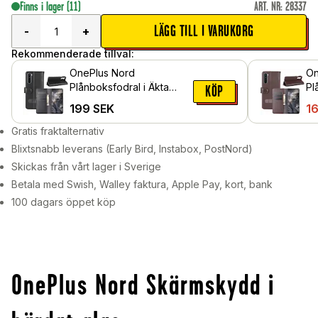
Finns i lager
(11)
ART. NR
:
28337
LÄGG TILL I VARUKORG
-
+
Rekommenderade tillval:
OnePlus Nord
On
Plånboksfodral i Äkta
Pl
KÖP
Läder, Svart
Lä
199
SEK
1
Gratis fraktalternativ
Blixtsnabb leverans (Early Bird, Instabox, PostNord)
Skickas från vårt lager i Sverige
Betala med Swish, Walley faktura, Apple Pay, kort, bank
100 dagars öppet köp
OnePlus Nord Skärmskydd i