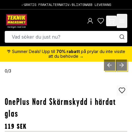
GRATIS FRAKTALTERNATIV
BLIXTSNABB LEVERANS
items in cart,
🌴 Summer Deals! Upp till
70% rabatt
på prylar du inte visste
att du behövde →
PREVIOUS SLID
NEXT S
0
/
3
OnePlus Nord Skärmskydd i härdat
glas
119
SEK