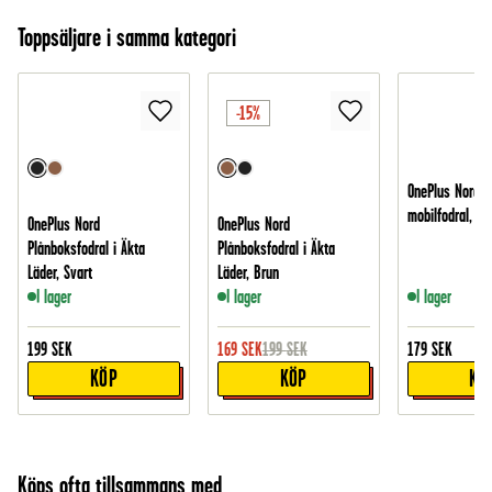
Toppsäljare i samma kategori
-15%
OnePlus Nord E
mobilfodral, Sv
OnePlus Nord
OnePlus Nord
Plånboksfodral i Äkta
Plånboksfodral i Äkta
Läder, Svart
Läder, Brun
I lager
I lager
I lager
199
SEK
169
SEK
199
SEK
179
SEK
KÖP
KÖP
KÖ
Köps ofta tillsammans med