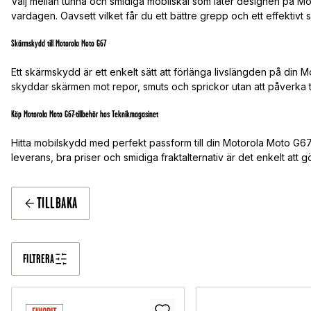
Välj mellan tunna och smidiga mobilskal som låter designen på Mo
vardagen. Oavsett vilket får du ett bättre grepp och ett effektivt s
Skärmskydd till Motorola Moto G67
Ett skärmskydd är ett enkelt sätt att förlänga livslängden på din M
skyddar skärmen mot repor, smuts och sprickor utan att påverka to
Köp Motorola Moto G67-tillbehör hos Teknikmagasinet
Hitta mobilskydd med perfekt passform till din Motorola Moto G6
leverans, bra priser och smidiga fraktalternativ är det enkelt att g
TILLBAKA
FILTRERA