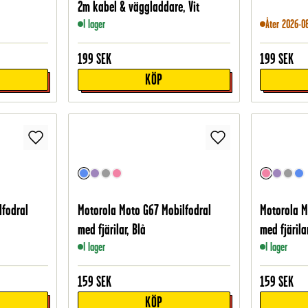
2m kabel & väggladdare, Vit
I lager
Åter 2026-0
199
SEK
199
SEK
KÖP
lfodral
Motorola Moto G67 Mobilfodral
Motorola M
med fjärilar, Blå
med fjärila
I lager
I lager
159
SEK
159
SEK
KÖP