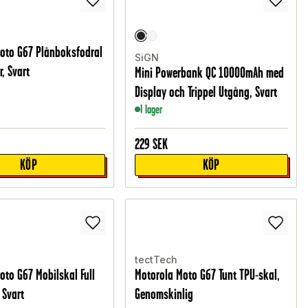
oto G67 Plånboksfodral
SiGN
r, Svart
Mini Powerbank QC 10000mAh med
Display och Trippel Utgång, Svart
I lager
229
SEK
KÖP
KÖP
tectTech
oto G67 Mobilskal Full
Motorola Moto G67 Tunt TPU-skal,
 Svart
Genomskinlig