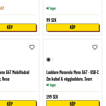
8-17
I lager
99
SEK
KÖP
KÖP
oto G67 Mobilfodral
Laddare Motorola Moto G67 - USB-C
r, Rosa
2m kabel & väggladdare, Svart
I lager
199
SEK
KÖP
KÖP