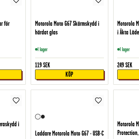
r för
Motorola Moto G67 Skärmskydd i
Motorola M
härdat glas
i Äkta Läde
I lager
I lager
119
SEK
249
SEK
KÖP
raskydd i
Motorola M
Protection,
Laddare Motorola Moto G67 - USB-C