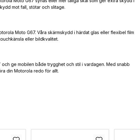
torola Moto G67 synas eller mer tåliga skal som ger extra skydd i
kydd mot fall, stötar och slitage.
otorola Moto G67. Våra skärmskydd i härdat glas eller flexibel film
uchkänsla eller bildkvalitet.
7 och ge mobilen både trygghet och stil i vardagen. Med snabb
öra din Motorola redo för allt.