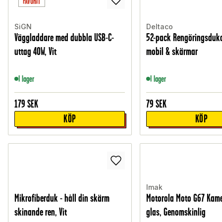
FAVORIT
SiGN
Deltaco
Väggladdare med dubbla USB-C-
52-pack Rengöringsduka
uttag 40W, Vit
mobil & skärmar
I lager
I lager
179
SEK
79
SEK
KÖP
KÖP
Imak
Mikrofiberduk - håll din skärm
Motorola Moto G67 Kame
skinande ren, Vit
glas, Genomskinlig