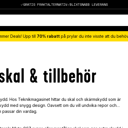
GRATIS FRAKTALTERNATIV
BLIXTSNABB LEVERANS
mmer Deals! Upp till
70% rabatt
på prylar du inte visste att du beh
kal & tillbehör
dd. Hos Teknikmagasinet hittar du skal och skärmskydd som är
kydd med snygg design. Oavsett om du vill undvika repor och
om passar din vardag.