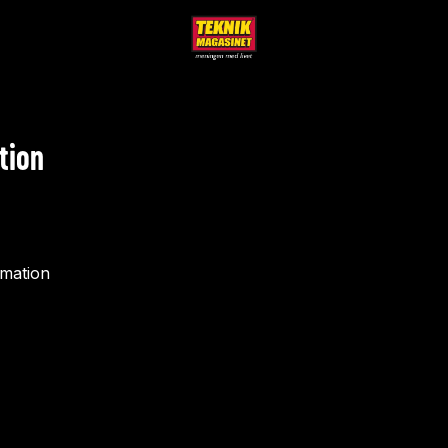
tion
rmation