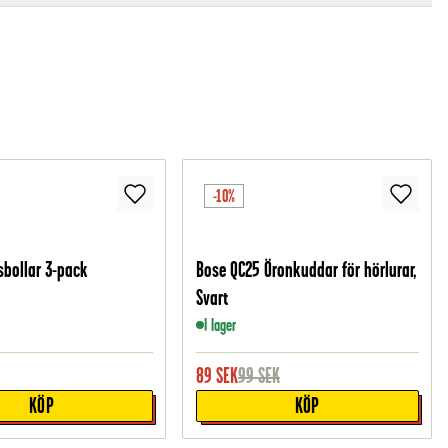
-10%
sbollar 3-pack
Bose QC25 Öronkuddar för hörlurar,
Svart
I lager
89
SEK
99
SEK
KÖP
KÖP