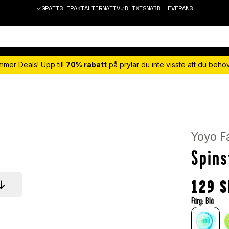
GRATIS FRAKTALTERNATIV
BLIXTSNABB LEVERANS
mmer Deals! Upp till
70% rabatt
på prylar du inte visste att du beh
Yoyo F
Spins
129
S
Färg
:
Blå