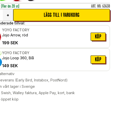
r
(Fler än 20 st)
ART. NR
:
63638
LÄGG TILL I VARUKORG
+
erade tillval:
YOYO FACTORY
Jojo Arrow, röd
KÖP
199
SEK
YOYO FACTORY
Jojo Loop 360, Blå
KÖP
149
SEK
alternativ
leverans (Early Bird, Instabox, PostNord)
n vårt lager i Sverige
Swish, Walley faktura, Apple Pay, kort, bank
 öppet köp