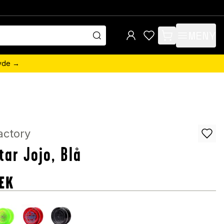
MENY
items in cart, view 
övde →
actory
tar Jojo, Blå
EK