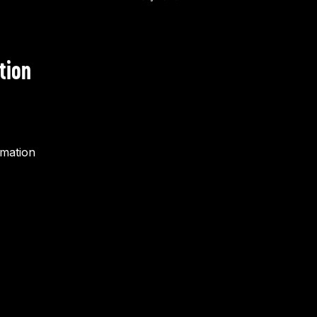
tion
rmation