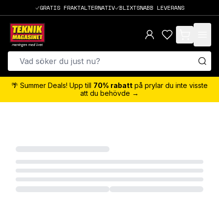
GRATIS FRAKTALTERNATIV
BLIXTSNABB LEVERANS
items in cart,
🌴 Summer Deals! Upp till
70% rabatt
på prylar du inte visste
att du behövde →