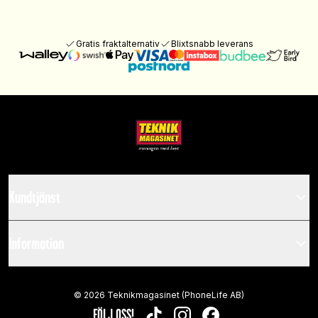
Gratis fraktalternativ
Blixtsnabb leverans
Kundtjänst
Information
©
2026
Teknikmagasinet (PhoneLife AB)
FÖLJ OSS!