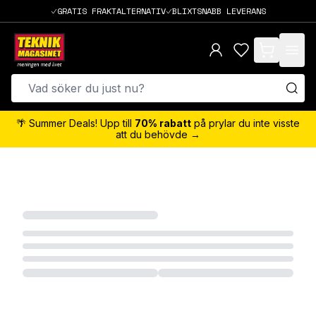
GRATIS FRAKTALTERNATIV
BLIXTSNABB LEVERANS
items in cart,
🌴 Summer Deals! Upp till
70% rabatt
på prylar du inte visste
att du behövde →