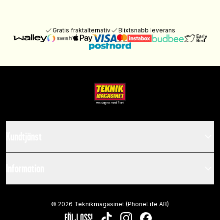
Gratis fraktalternativ
Blixtsnabb leverans
Kundtjänst
Information
©
2026
Teknikmagasinet (PhoneLife AB)
FÖLJ OSS!