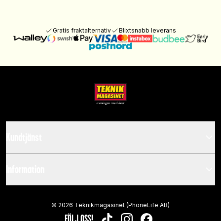
Gratis fraktalternativ
Blixtsnabb leverans
Kundtjänst
Information
©
2026
Teknikmagasinet (PhoneLife AB)
FÖLJ OSS!