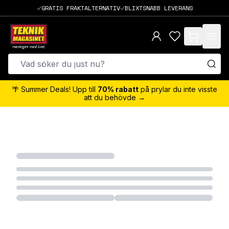
GRATIS FRAKTALTERNATIV
BLIXTSNABB LEVERANS
items in cart,
🌴 Summer Deals! Upp till
70% rabatt
på prylar du inte visste
att du behövde →