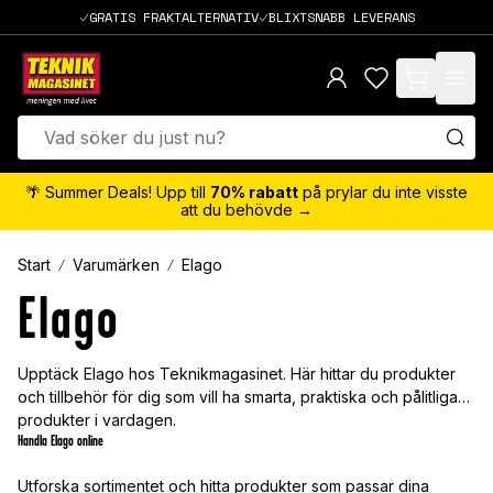
GRATIS FRAKTALTERNATIV
BLIXTSNABB LEVERANS
items in cart,
🌴 Summer Deals! Upp till
70% rabatt
på prylar du inte visste
att du behövde →
Start
Varumärken
Elago
Elago
Upptäck Elago hos Teknikmagasinet. Här hittar du produkter
och tillbehör för dig som vill ha smarta, praktiska och pålitliga
produkter i vardagen.
Handla Elago online
Utforska sortimentet och hitta produkter som passar dina