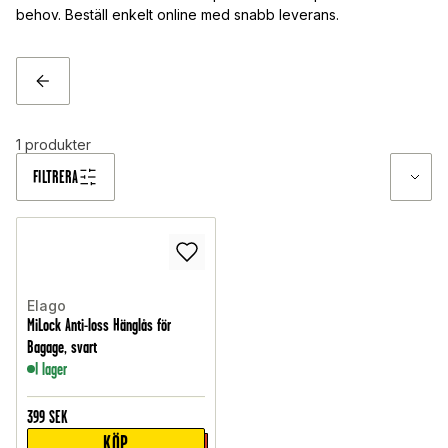
behov. Beställ enkelt online med snabb leverans.
TILLBAKA
1
produkter
FILTRERA
Elago
MiLock Anti-loss Hänglås för
Bagage, svart
I lager
399
SEK
KÖP