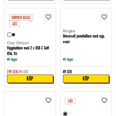
SUMMER DEALS
-33%
Ringke
Universell pennhållare med tejp,
svart
Clas Ohlson
Väggladdare med 2 x USB-C GaN
45W, Vit
I lager
I lager
199
SEK
299
SEK
49
SEK
KÖP
KÖP
-10%