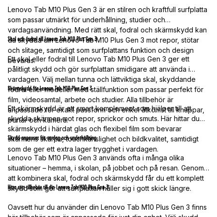
Lenovo Tab M10 Plus Gen 3 är en stilren och kraftfull surfplatta
som passar utmärkt för underhållning, studier och
vardagsanvändning. Med rätt skal, fodral och skärmskydd kan
Skal och fodral till Lenovo Tab M10 Plus Gen 3
du skydda din Lenovo Tab M10 Plus Gen 3 mot repor, stötar
och slitage, samtidigt som surfplattans funktion och design
Ett skal eller fodral till Lenovo Tab M10 Plus Gen 3 ger ett
bevaras.
pålitligt skydd och gör surfplattan smidigare att använda i
vardagen. Välj mellan tunna och lättviktiga skal, skyddande
Skärmskydd för Lenovo Tab M10 Plus Gen 3
fodral eller modeller med ställfunktion som passar perfekt för
film, videosamtal, arbete och studier. Alla tillbehör är
Ett skärmskydd är ett smart komplement som hjälper till att
anpassade för exakt passform och enkel åtkomst till knappar,
skydda skärmen mot repor, sprickor och smuts. Här hittar du
portar och kamera.
skärmskydd i härdat glas och flexibel film som bevarar
Skydd anpassat för vardag och underhållning
skärmens skärpa, touchkänslighet och bildkvalitet, samtidigt
som de ger ett extra lager trygghet i vardagen.
Lenovo Tab M10 Plus Gen 3 används ofta i många olika
situationer – hemma, i skolan, på jobbet och på resan. Genom
att kombinera skal, fodral och skärmskydd får du ett komplett
Hitta rätt tillbehör till din Lenovo Tab M10 Plus Gen 3
skydd som gör att surfplattan håller sig i gott skick längre.
Oavsett hur du använder din Lenovo Tab M10 Plus Gen 3 finns