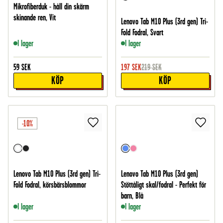
Mikrofiberduk - håll din skärm
skinande ren, Vit
Lenovo Tab M10 Plus (3rd gen) Tri-
Fold Fodral, Svart
I lager
I lager
59
SEK
197
SEK
219
SEK
KÖP
KÖP
-10%
Lenovo Tab M10 Plus (3rd gen) Tri-
Lenovo Tab M10 Plus (3rd gen)
Fold Fodral, körsbärsblommor
Stöttåligt skal/fodral - Perfekt för
barn, Blå
I lager
I lager