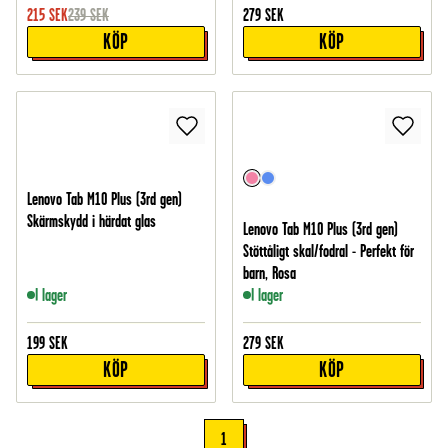
215
SEK
239
SEK
279
SEK
KÖP
KÖP
Lenovo Tab M10 Plus (3rd gen)
Skärmskydd i härdat glas
Lenovo Tab M10 Plus (3rd gen)
Stöttåligt skal/fodral - Perfekt för
barn, Rosa
I lager
I lager
199
SEK
279
SEK
KÖP
KÖP
1