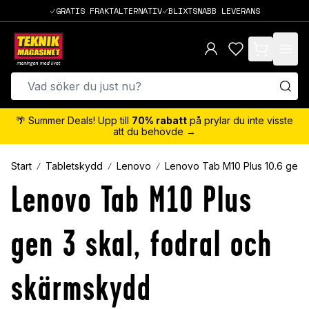
GRATIS FRAKTALTERNATIV
BLIXTSNABB LEVERANS
items in cart,
🌴 Summer Deals! Upp till
70% rabatt
på prylar du inte visste
att du behövde →
Start
Tabletskydd
Lenovo
Lenovo Tab M10 Plus 10.6 gen 
Lenovo Tab M10 Plus
gen 3 skal, fodral och
skärmskydd