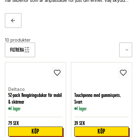
här tillbehör som är anpassade för just din enhet. Välj skydd
som matchar din användning och stil – från minimalistiska
lösningar till extra tåliga alternativ.
TILLBAKA
10
produkter
FILTRERA
Deltaco
52-pack Rengöringsdukar för mobil
Touchpenna med gummispets,
& skärmar
Svart
I lager
I lager
79
SEK
39
SEK
KÖP
KÖP