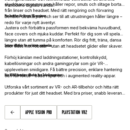
skyddsaccessoarer som håller repor, smuts och slitage borta
framtidens digitala världar.
från linser och headset. Med rätt rengöring och förvaring
Mer komfort för längre VR-sessioner
behåller du skärpan och ser till att utrustningen håller längre –
redo för varje nytt äventyr.
Justera och förbättra passformen med bekväma huvudband,
face covers och mjuka kuddar. Perfekt för dig som vill spela
längre utan att tumma på komforten. Rör dig fritt, träna, dansa
Smarta tillbehör för en bättre upplevelse
eller slåss mot robotar – utan att headsetet glider eller skaver.
Förhöj känslan med laddningsstationer, kontrollskydd,
kabellösningar och andra gamingprylar som gör VR-
upplevelsen smidigare. Få bättre precision, enklare hantering
Köp VR/AR-headset-tillbehör hos Teknikmagasinet
och full fokus – både i spel och i augmented reality-appar.
Utforska vårt sortiment av VR- och AR-tillbehör och hitta rätt
produkter för just ditt headset. Med bra priser, snabb leverans
och massor av prylar som gör spelandet mer verkligt och
bekvämt är Teknikmagasinet den självklara destinationen för
framtidens gaming. Kliv in i nästa dimension – utrusta ditt
APPLE VISION PRO
PLAYSTATION VR2
TILLBAKA
headset idag!