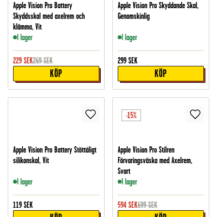
Apple Vision Pro Battery
Apple Vision Pro Skyddande Skal,
Skyddsskal med axelrem och
Genomskinlig
klämma, Vit
I lager
I lager
229
SEK
269
SEK
299
SEK
KÖP
KÖP
-15%
Apple Vision Pro Battery Stöttåligt
Apple Vision Pro Stilren
silikonskal, Vit
Förvaringsväska med Axelrem,
Svart
I lager
I lager
119
SEK
594
SEK
699
SEK