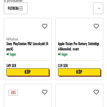
6
produkter
FILTRERA
Hifylux
Sony PlayStation VR2 Linsskydd (4-
Apple Vision Pro Battery Stöttåligt
pack)
silikonskal, svart
I lager
I lager
149
SEK
119
SEK
KÖP
KÖP
-15%