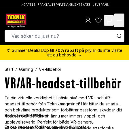
GRATIS FRAKTALTERNATIV
BLIXTSNABB LEVERANS
items in cart,
🌴 Summer Deals! Upp till
70% rabatt
på prylar du inte visste
att du behövde →
Start
Gaming
VR-tillbehör
VR/AR-headset-tillbehör
Ta din virtuella verklighet till nästa nivå med VR- och AR-
headset-tillbehör från Teknikmagasinet! Här hittar du smarta
och bekväma produkter som förbättrar passform, skyddar ditt
Skydda och vårda ditt VR/AR-headset
headset och ger dig en ännu mer immersiv spel- och
upplevelsevärld. Perfekt för både VR-gamers,
Ett bra headset förtjänar bra skydd! Upptäck
träningsfantaster och tekniknördar som älskar att utforska