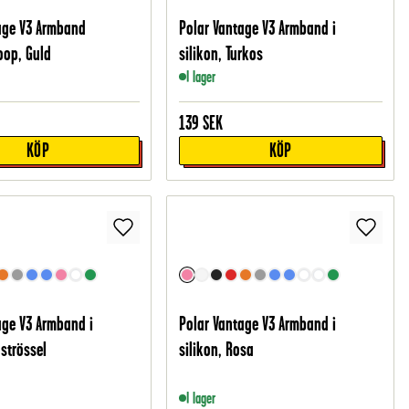
age V3 Armband
Polar Vantage V3 Armband i
oop, Guld
silikon, Turkos
I lager
139
SEK
KÖP
KÖP
age V3 Armband i
Polar Vantage V3 Armband i
 strössel
silikon, Rosa
I lager