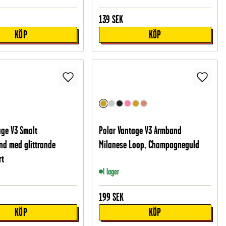
139
SEK
KÖP
KÖP
age V3 Smalt
Polar Vantage V3 Armband
d med glittrande
Milanese Loop, Champagneguld
rt
I lager
199
SEK
KÖP
KÖP