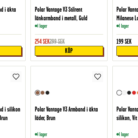
d i äkta
Polar Vantage V3 Stilrent
Polar Vant
länkarmband i metall, Guld
Milanese L
I lager
I lager
254
SEK
299
SEK
199
SEK
KÖP
d i silikon
Polar Vantage V3 Armband i äkta
Polar Vant
Brun
läder, Brun
silikon, Vit
I lager
I lager