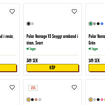
 i resår,
Polar Vantage V3 Snyggt armband i
Polar Vant
titan, Svart
Grön
I lager
I lager
349
SEK
149
SEK
KÖP
-15%