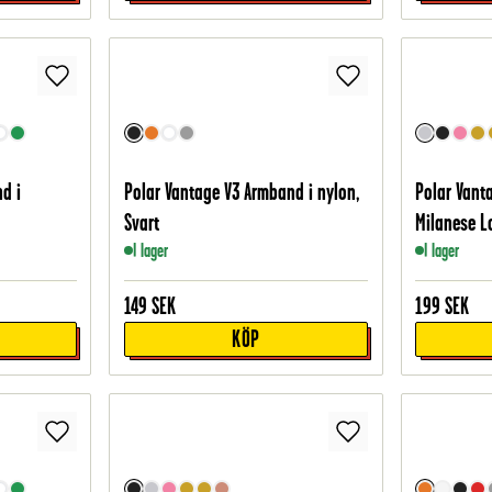
d i
Polar Vantage V3 Armband i nylon,
Polar Vant
Svart
Milanese Lo
I lager
I lager
149
SEK
199
SEK
KÖP