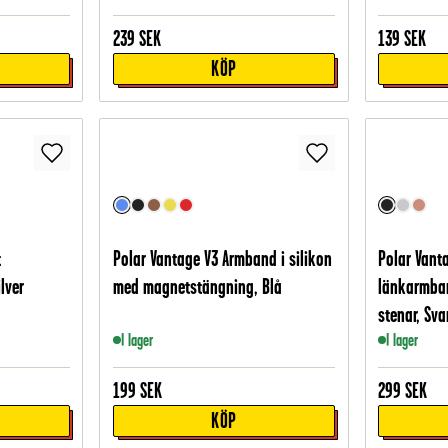
239
SEK
139
SEK
KÖP
t
Polar Vantage V3 Armband i silikon
Polar Vant
lver
med magnetstängning, Blå
länkarmban
stenar, Sva
I lager
I lager
199
SEK
299
SEK
KÖP