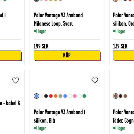
d i
Polar Vantage V3 Armband
Polar Vant
Milanese Loop, Svart
silikon, Or
I lager
I lager
199
SEK
139
SEK
KÖP
e - kabel &
Polar Vantage V3 Armband i
Polar Vant
silikon, Blå
läder, Cog
I lager
I lager