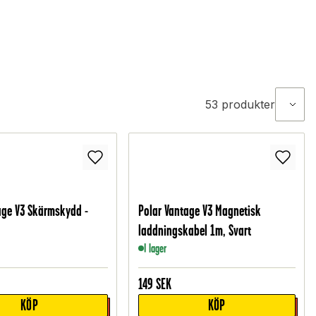
53
produkter
age V3 Skärmskydd -
Polar Vantage V3 Magnetisk
laddningskabel 1m, Svart
I lager
149
SEK
KÖP
KÖP