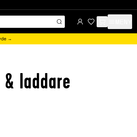
MENY
items in cart, view 
övde →
 & laddare