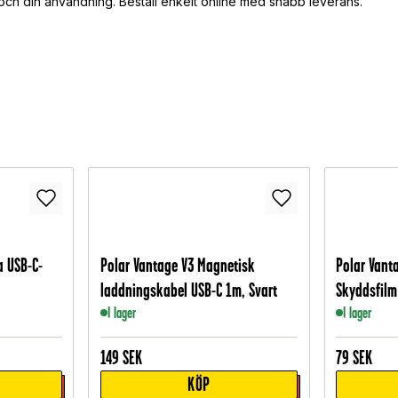
 och din användning. Beställ enkelt online med snabb leverans.
 USB-C-
Polar Vantage V3 Magnetisk
Polar Vant
laddningskabel USB-C 1m, Svart
Skyddsfilm
I lager
I lager
149
SEK
79
SEK
KÖP