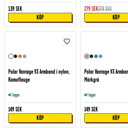
139
SEK
279
SEK
378
SEK
KÖP
KÖP
Polar Vantage V3 Armband i nylon,
Polar Vantage V3 Armband
Kamoflauge
Mörkgrå
I lager
I lager
149
SEK
149
SEK
KÖP
KÖP