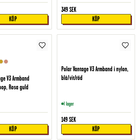
349
SEK
KÖP
KÖP
Polar Vantage V3 Armband i nylon,
blå/vit/röd
age V3 Armband
oop, Rosa guld
I lager
149
SEK
KÖP
KÖP