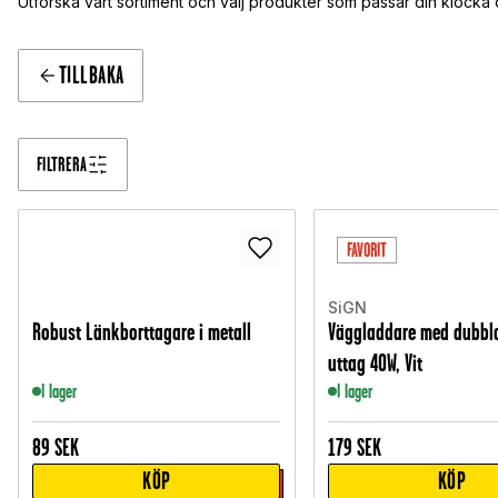
Utforska vårt sortiment och välj produkter som passar din klocka
TILLBAKA
FILTRERA
FAVORIT
SiGN
Robust Länkborttagare i metall
Väggladdare med dubbla
uttag 40W, Vit
I lager
I lager
89
SEK
179
SEK
KÖP
KÖP