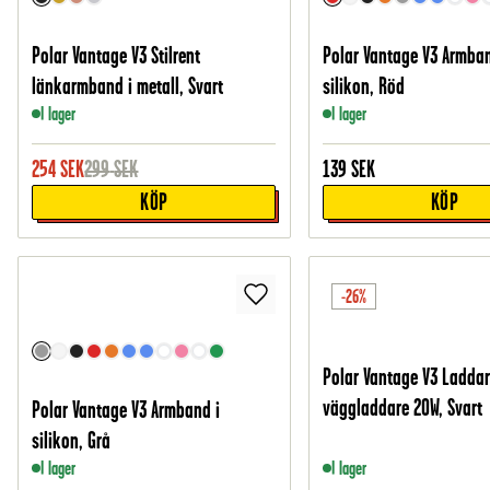
Polar Vantage V3 Stilrent
Polar Vantage V3 Armban
länkarmband i metall, Svart
silikon, Röd
I lager
I lager
254
SEK
299
SEK
139
SEK
KÖP
KÖP
-26%
Polar Vantage V3 Laddar
väggladdare 20W, Svart
Polar Vantage V3 Armband i
silikon, Grå
I lager
I lager