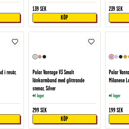
139
SEK
239
SEK
KÖP
 i resår,
Polar Vantage V3 Smalt
Polar Vant
länkarmband med glittrande
Milanese L
stenar, Silver
I lager
I lager
299
SEK
199
SEK
KÖP