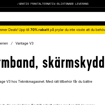
GRATIS FRAKTALTERNATIV
BLIXTSNABB LEVERANS
mmer Deals! Upp till
70% rabatt
på prylar du inte visste att du beh
erien
Vantage V3
armband, skärmskydd
tage V3 hos Teknikmagasinet. Med rätt tillbehör får du bättre