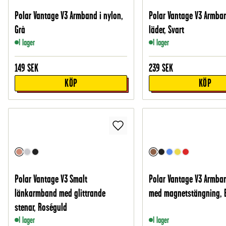
Polar Vantage V3 Armband i nylon,
Polar Vantage V3 Armban
Grå
läder, Svart
I lager
I lager
149
SEK
239
SEK
KÖP
KÖP
Polar Vantage V3 Smalt
Polar Vantage V3 Armban
länkarmband med glittrande
med magnetstängning, 
stenar, Roséguld
I lager
I lager