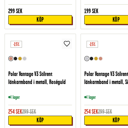
299
SEK
199
SEK
KÖP
KÖP
-15%
-15%
Polar Vantage V3 Stilrent
Polar Vantage V3 Stilren
länkarmband i metall, Roséguld
länkarmband i metall, Si
I lager
I lager
254
SEK
299
SEK
254
SEK
299
SEK
KÖP
KÖP