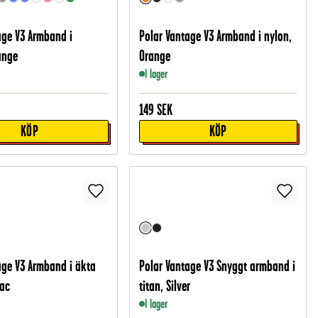
age V3 Armband i
Polar Vantage V3 Armband i nylon,
ange
Orange
I lager
149
SEK
KÖP
KÖP
age V3 Armband i äkta
Polar Vantage V3 Snyggt armband i
nac
titan, Silver
I lager