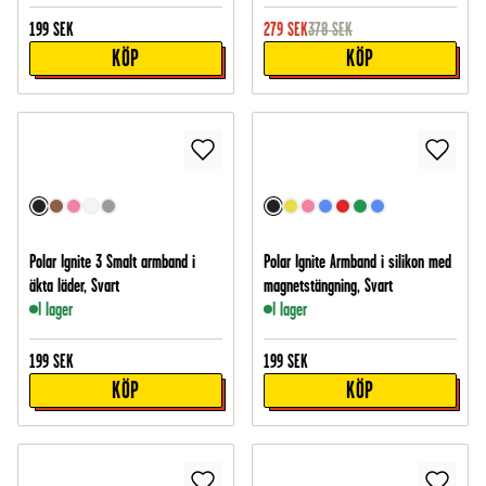
199
SEK
279
SEK
378
SEK
KÖP
KÖP
Polar Ignite 3 Smalt armband i
Polar Ignite Armband i silikon med
äkta läder, Svart
magnetstängning, Svart
I lager
I lager
199
SEK
199
SEK
KÖP
KÖP