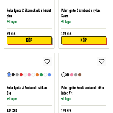
Polar Ignite 2 Skärmskydd i härdat
Polar Ignite 3 Armband i nylon,
glas
Svart
I lager
I lager
99
SEK
149
SEK
KÖP
KÖP
Polar Ignite 3 Armband i silikon,
Polar Ignite Smalt armband i äkta
Blå
läder, Vit
I lager
I lager
139
SEK
199
SEK