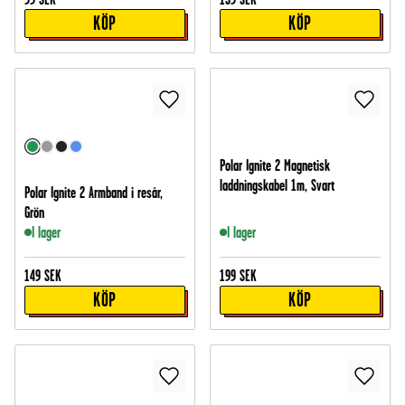
KÖP
KÖP
Polar Ignite 2 Magnetisk
laddningskabel 1m, Svart
Polar Ignite 2 Armband i resår,
Grön
I lager
I lager
149
SEK
199
SEK
KÖP
KÖP