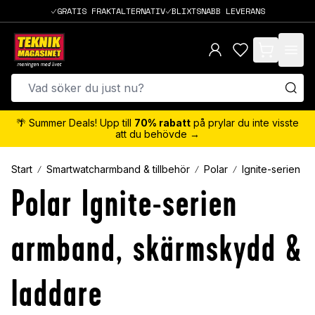
GRATIS FRAKTALTERNATIV
BLIXTSNABB LEVERANS
items in cart,
🌴 Summer Deals! Upp till
70% rabatt
på prylar du inte visste
att du behövde →
Start
Smartwatcharmband & tillbehör
Polar
Ignite-serien
Polar Ignite-serien
armband, skärmskydd &
laddare