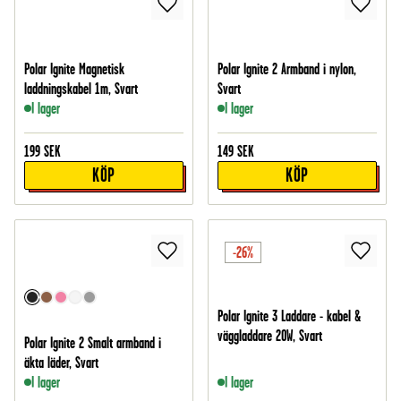
Polar Ignite Magnetisk
Polar Ignite 2 Armband i nylon,
laddningskabel 1m, Svart
Svart
I lager
I lager
199
SEK
149
SEK
KÖP
KÖP
-26%
Polar Ignite 3 Laddare - kabel &
väggladdare 20W, Svart
Polar Ignite 2 Smalt armband i
äkta läder, Svart
I lager
I lager