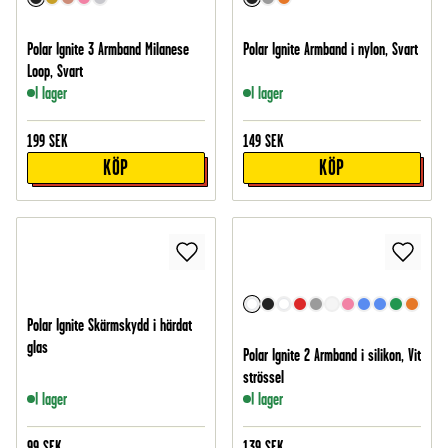
Polar Ignite 3 Armband Milanese
Polar Ignite Armband i nylon, Svart
Loop, Svart
I lager
I lager
199
SEK
149
SEK
KÖP
KÖP
Polar Ignite Skärmskydd i härdat
glas
Polar Ignite 2 Armband i silikon, Vit
strössel
I lager
I lager
99
SEK
139
SEK