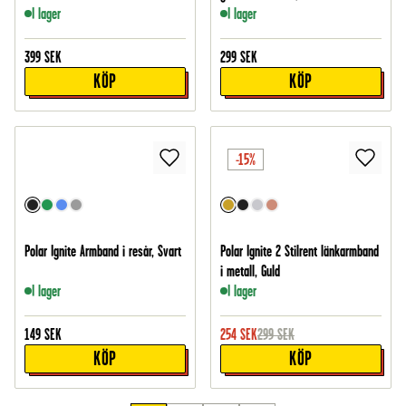
I lager
I lager
399
SEK
299
SEK
KÖP
KÖP
-15%
Polar Ignite Armband i resår, Svart
Polar Ignite 2 Stilrent länkarmband
i metall, Guld
I lager
I lager
149
SEK
254
SEK
299
SEK
KÖP
KÖP