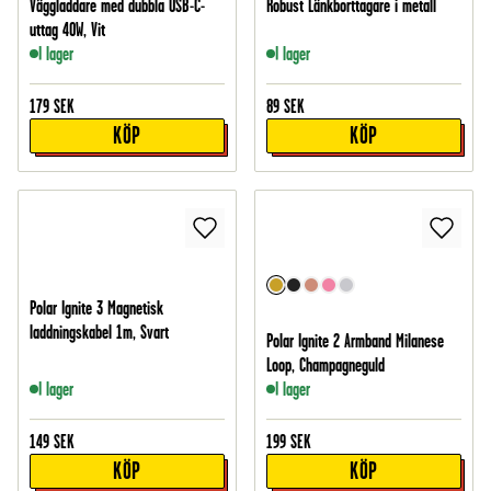
Väggladdare med dubbla USB-C-
Robust Länkborttagare i metall
uttag 40W, Vit
I lager
I lager
179
SEK
89
SEK
KÖP
KÖP
Polar Ignite 3 Magnetisk
laddningskabel 1m, Svart
Polar Ignite 2 Armband Milanese
Loop, Champagneguld
I lager
I lager
149
SEK
199
SEK
KÖP
KÖP