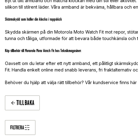
Byt ut ditt armband och matcha klockan med din stil eller aktivitet.
silikon till stilrent läder. Våra armband är bekväma, hållbara och en
Skärmskydd som håller din klocka i toppskick
Skydda skärmen på din Motorola Moto Watch Fit mot repor, stöta
tunna och tåliga, utformade för att bevara både touchkänsla och ty
Köp tillbehör till Motorola Moto Watch Fit hos Teknikmagasinet
Oavsett om du letar efter ett nytt armband, ett pålitligt skärmskyd
Fit. Handla enkelt online med snabb leverans, fri fraktalternativ och
Behöver du hjälp att välja rätt tillbehör? Vår kundservice finns här
TILLBAKA
FILTRERA