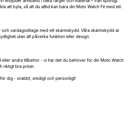
 Vi erbjuder armband i olika färger och material – från sportigt
kla att byta, så att du alltid kan bära din Moto Watch Fit med stil.
r och vardagsslitage med ett skärmskydd. Våra skärmskydd är
dlighet utan att påverka funktion eller design.
d eller andra tillbehör - vi har det du behöver för din Moto Watch
 riktigt bra priser.
 för dig - snabbt, smidigt och personligt!