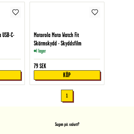
 USB-C-
Motorola Moto Watch Fit
Skärmskydd - Skyddsfilm
I lager
79
SEK
KÖP
1
Sugen på
rabatt
?