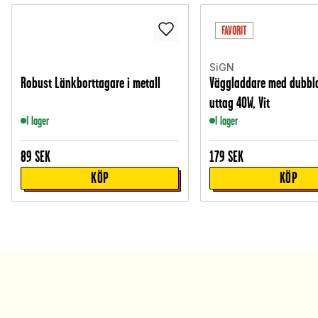
FAVORIT
SiGN
Robust Länkborttagare i metall
Väggladdare med dubbla
uttag 40W, Vit
I lager
I lager
89
SEK
179
SEK
KÖP
KÖP