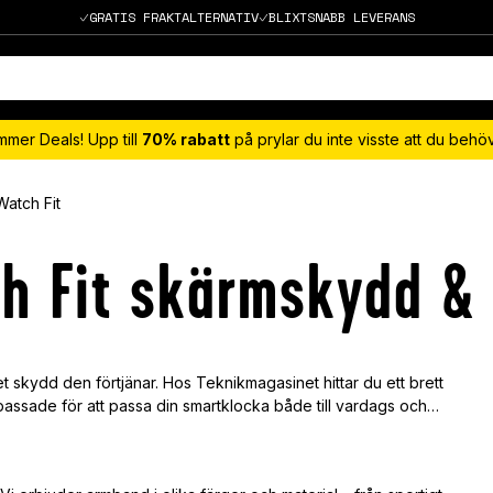
GRATIS FRAKTALTERNATIV
BLIXTSNABB LEVERANS
mmer Deals! Upp till
70% rabatt
på prylar du inte visste att du beh
atch Fit
h Fit skärmskydd & 
et skydd den förtjänar. Hos Teknikmagasinet hittar du ett brett
assade för att passa din smartklocka både till vardags och