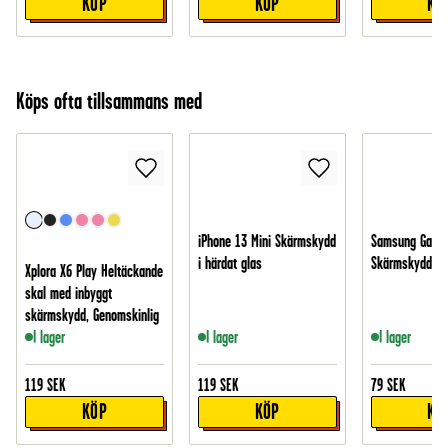
KÖP
KÖP
KÖ
Köps ofta tillsammans med
iPhone 13 Mini Skärmskydd
Samsung Galax
i härdat glas
Skärmskydd - 
Xplora X6 Play Heltäckande
skal med inbyggt
skärmskydd, Genomskinlig
I lager
I lager
I lager
119
SEK
119
SEK
79
SEK
KÖP
KÖP
KÖ