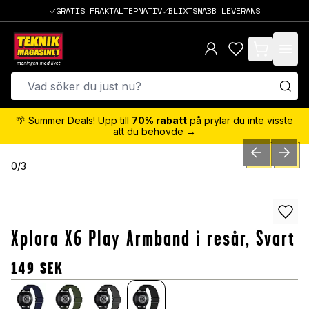
GRATIS FRAKTALTERNATIV
BLIXTSNABB LEVERANS
items in cart,
🌴 Summer Deals! Upp till
70% rabatt
på prylar du inte visste
att du behövde →
PREVIOUS SLID
NEXT S
0
/
3
Xplora X6 Play Armband i resår, Svart
149
SEK