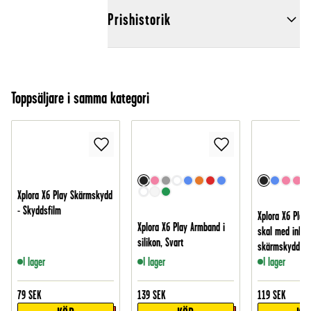
Prishistorik
Toppsäljare i samma kategori
Xplora X6 Play Skärmskydd
- Skyddsfilm
Xplora X6 Play
Xplora X6 Play Armband i
skal med inbyg
silikon, Svart
skärmskydd, S
I lager
I lager
I lager
79
SEK
139
SEK
119
SEK