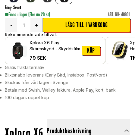
Färg
:
Svart
Finns i lager
(Fler än 20 st)
ART. NR
:
48801
LÄGG TILL I VARUKORG
-
+
Rekommenderade tillval:
Xplora X6 Play
Xp
Skärmskydd - Skyddsfilm
He
KÖP
in
79
SEK
11
Gu
Gratis fraktalternativ
Blixtsnabb leverans (Early Bird, Instabox, PostNord)
Skickas från vårt lager i Sverige
Betala med Swish, Walley faktura, Apple Pay, kort, bank
100 dagars öppet köp
Xplora X6
Produktbeskrivning