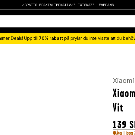
GRATIS FRAKTALTERNATIV
BLIXTSNABB LEVERANS
mmer Deals! Upp till
70% rabatt
på prylar du inte visste att du beh
Xiaomi
Xiaom
Vit
139
S
Åter i lager