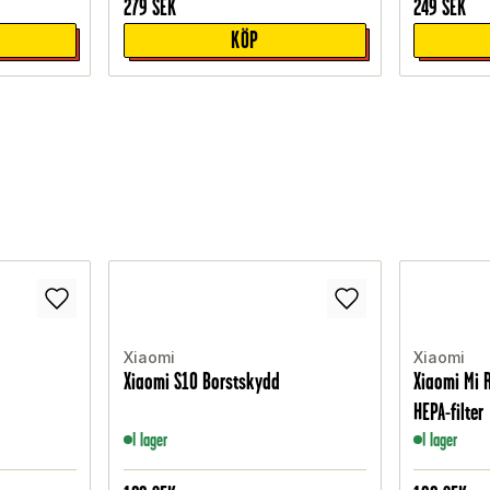
279
SEK
249
SEK
KÖP
Xiaomi
Xiaomi
Xiaomi S10 Borstskydd
Xiaomi Mi 
HEPA-filter
I lager
I lager