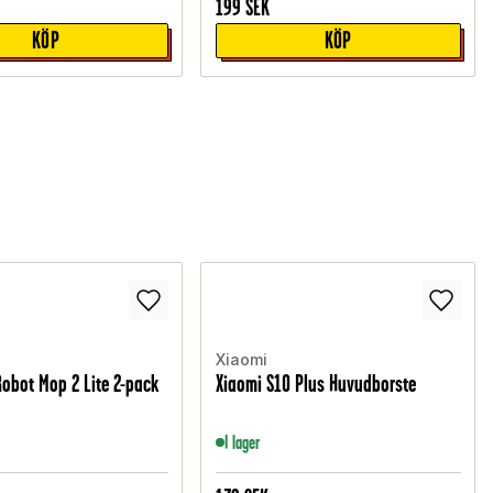
199
SEK
KÖP
KÖP
Xiaomi
Robot Mop 2 Lite 2-pack
Xiaomi S10 Plus Huvudborste
I lager