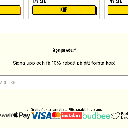
129
SEK
199
SEK
KÖP
Sugen på
rabatt
?
Signa upp och få 10% rabatt på ditt första köp!
Gratis fraktalternativ
Blixtsnabb leverans