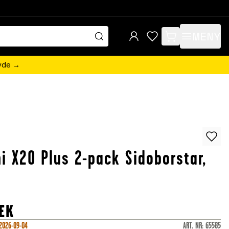
MENY
items in cart, view 
övde →
i X20 Plus 2-pack Sidoborstar,
EK
 2026-09-04
ART. NR
:
65585