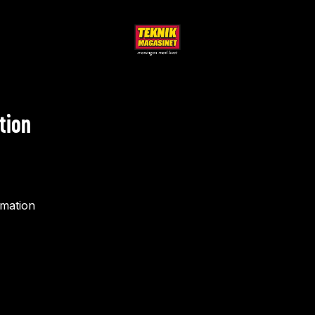
tion
rmation