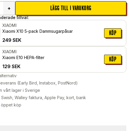
LÄGG TILL I VARUKORG
+
erade tillval:
XIAOMI
Xiaomi X10 5-pack Dammsugarpåsar
KÖP
249
SEK
XIAOMI
Xiaomi E10 HEPA-filter
KÖP
129
SEK
alternativ
leverans (Early Bird, Instabox, PostNord)
n vårt lager i Sverige
Swish, Walley faktura, Apple Pay, kort, bank
 öppet köp