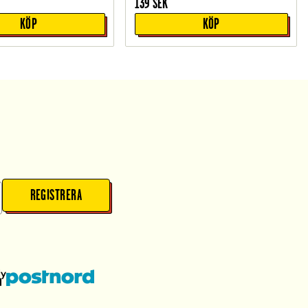
139
SEK
KÖP
KÖP
REGISTRERA