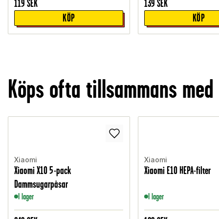
119
SEK
139
SEK
KÖP
KÖP
Köps ofta tillsammans med
Xiaomi
Xiaomi
Xiaomi X10 5-pack
Xiaomi E10 HEPA-filter
Dammsugarpåsar
I lager
I lager