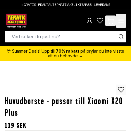
GRATIS FRAKTALTERNATIV
BLIXTSNABB LEVERANS
items in cart,
🌴 Summer Deals! Upp till
70% rabatt
på prylar du inte visste
att du behövde →
Huvudborste - passar till Xiaomi X20
Plus
119
SEK