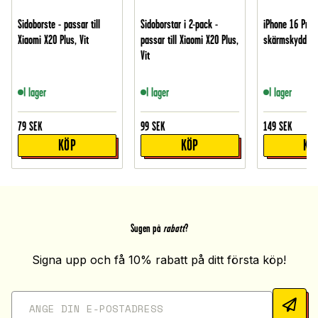
Sidoborste - passar till
Sidoborstar i 2-pack -
iPhone 16 Pro 
Xiaomi X20 Plus, Vit
passar till Xiaomi X20 Plus,
skärmskydd i g
Vit
I lager
I lager
I lager
79
SEK
99
SEK
149
SEK
KÖP
KÖP
KÖ
Sugen på
rabatt
?
Signa upp och få 10% rabatt på ditt första köp!