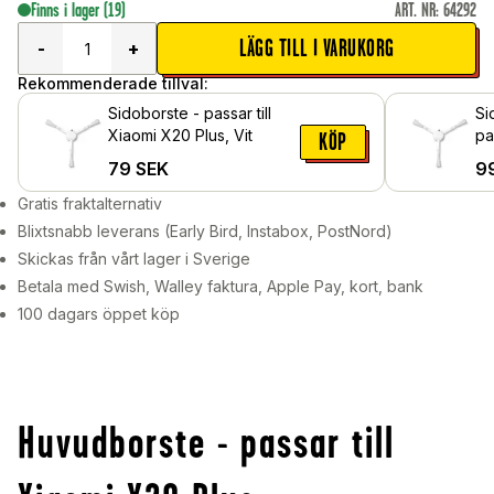
Finns i lager
(19)
ART. NR
:
64292
LÄGG TILL I VARUKORG
-
+
Rekommenderade tillval:
Sidoborste - passar till
Si
Xiaomi X20 Plus, Vit
passa
KÖP
Pl
79
SEK
9
Gratis fraktalternativ
Blixtsnabb leverans (Early Bird, Instabox, PostNord)
Skickas från vårt lager i Sverige
Betala med Swish, Walley faktura, Apple Pay, kort, bank
100 dagars öppet köp
Huvudborste - passar till