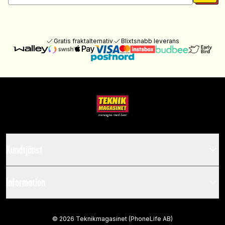
Gratis fraktalternativ
Blixtsnabb leverans
Kundtjänst
Information
©
2026
Teknikmagasinet (PhoneLife AB)