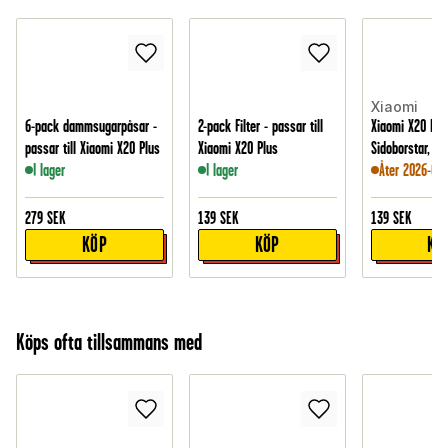
Xiaomi
6-pack dammsugarpåsar -
2-pack Filter - passar till
Xiaomi X20 Plu
passar till Xiaomi X20 Plus
Xiaomi X20 Plus
Sidoborstar, Vit
I lager
I lager
Åter 2026-09-
279
SEK
139
SEK
139
SEK
KÖP
KÖP
KÖ
Köps ofta tillsammans med