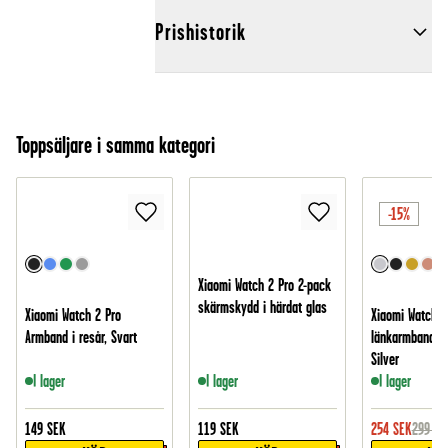
Prishistorik
Toppsäljare i samma kategori
-15%
Xiaomi Watch 2 Pro 2-pack
skärmskydd i härdat glas
Xiaomi Watch 2 Pro
Xiaomi Watch 2 
Armband i resår, Svart
länkarmband i 
Silver
I lager
I lager
I lager
149
SEK
119
SEK
254
SEK
299
SE