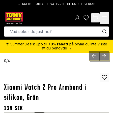
GRATIS FRAKTALTERNATIV
BLIXTSNABB LEVERANS
items in cart,
🌴 Summer Deals! Upp till
70% rabatt
på prylar du inte visste
att du behövde →
PREVIOUS SLID
NEXT S
0
/
4
Xiaomi Watch 2 Pro Armband i
silikon, Grön
139
SEK