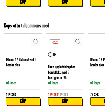
KÖP
KÖP
KÖ
Köps ofta tillsammans med
-20%
iPhone 17 Skärmskydd i
iPhone 17 Pro 
härdat glas
härdat glas
Liten uppladdningsbar
bordsfläkt med 5
hastigheter, Vit
I lager
I lager
I lager
119
SEK
119
SEK
149
SEK
79
SEK
KÖP
KÖP
KÖ