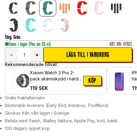
Färg
:
Grön
Finns i lager
(Fler än 20 st)
ART. NR
:
47021
LÄGG TILL I VARUKORG
-
+
Rekommenderade tillval:
Xiaomi Watch 2 Pro 2-
iP
pack skärmskydd i härdat
hä
KÖP
glas
119
SEK
11
Gratis fraktalternativ
Blixtsnabb leverans (Early Bird, Instabox, PostNord)
Skickas från vårt lager i Sverige
Betala med Swish, Walley faktura, Apple Pay, kort, bank
100 dagars öppet köp