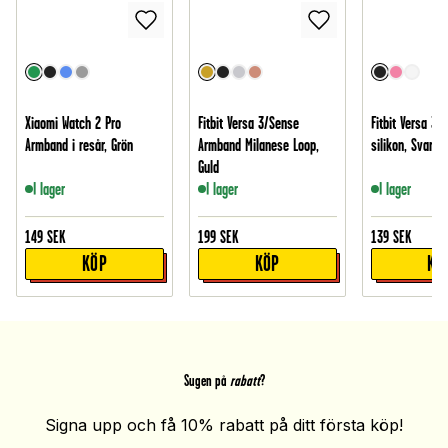
Xiaomi Watch 2 Pro
Fitbit Versa 3/Sense
Fitbit Versa 3 
Armband i resår, Grön
Armband Milanese Loop,
silikon, Svart
Guld
I lager
I lager
I lager
149
SEK
199
SEK
139
SEK
KÖP
KÖP
KÖ
Sugen på
rabatt
?
Signa upp och få 10% rabatt på ditt första köp!