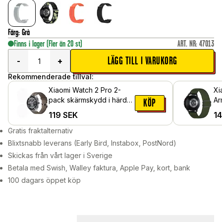
Färg
:
Grå
Finns i lager
(Fler än 20 st)
ART. NR
:
47013
LÄGG TILL I VARUKORG
-
+
Rekommenderade tillval:
Xiaomi Watch 2 Pro 2-
Xi
pack skärmskydd i härdat
Ar
KÖP
glas
119
SEK
1
Gratis fraktalternativ
Blixtsnabb leverans (Early Bird, Instabox, PostNord)
Skickas från vårt lager i Sverige
Betala med Swish, Walley faktura, Apple Pay, kort, bank
100 dagars öppet köp