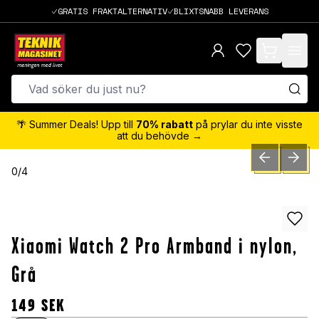
GRATIS FRAKTALTERNATIV
BLIXTSNABB LEVERANS
items in cart,
🌴 Summer Deals! Upp till
70% rabatt
på prylar du inte visste
att du behövde →
PREVIOUS SLID
NEXT S
0
/
4
Xiaomi Watch 2 Pro Armband i nylon,
Grå
149
SEK