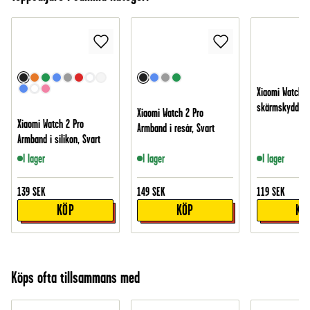
Xiaomi Watch 2
skärmskydd i h
Xiaomi Watch 2 Pro
Xiaomi Watch 2 Pro
Armband i resår, Svart
Armband i silikon, Svart
I lager
I lager
I lager
139
SEK
149
SEK
119
SEK
KÖP
KÖP
KÖ
Köps ofta tillsammans med