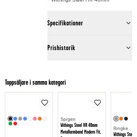
Specifikationer
Prishistorik
Toppsäljare i samma kategori
Spigen
Withings Steel HR 40mm
Ringke
Metallarmband Modern Fit,
Withings Steel