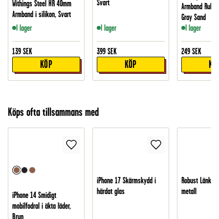
Svart
Withings Steel HR 40mm
Armband Rubbe
Armband i silikon, Svart
Gray Sand
I lager
I lager
I lager
139
SEK
399
SEK
249
SEK
KÖP
KÖP
KÖ
Köps ofta tillsammans med
iPhone 17 Skärmskydd i
Robust Länkbor
härdat glas
metall
iPhone 14 Smidigt
mobilfodral i äkta läder,
Brun