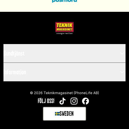
Kundtjänst
Information
©
2026
Teknikmagasinet (PhoneLife AB)
FÖLJ OSS!
TIKTOK
INSTAGRAM
FACEBOOK
SWEDEN
SELECT MARKET