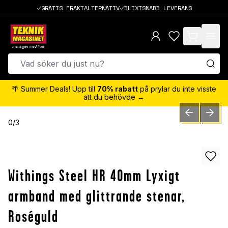
GRATIS FRAKTALTERNATIV
BLIXTSNABB LEVERANS
items in cart,
🌴 Summer Deals! Upp till
70% rabatt
på prylar du inte visste
att du behövde →
PREVIOUS SLID
NEXT S
0
/
3
Withings Steel HR 40mm Lyxigt
armband med glittrande stenar,
Roséguld