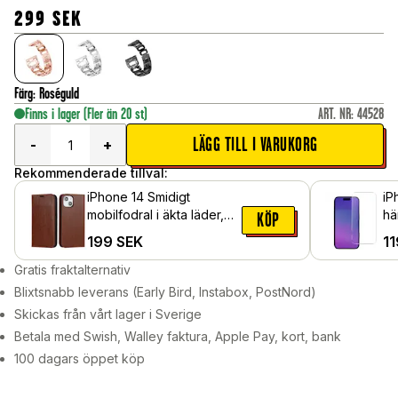
299
SEK
Färg
:
Roséguld
Finns i lager
(Fler än 20 st)
ART. NR
:
44528
LÄGG TILL I VARUKORG
-
+
Rekommenderade tillval:
iPhone 14 Smidigt
iP
mobilfodral i äkta läder,
hä
KÖP
Brun
199
SEK
11
Gratis fraktalternativ
Blixtsnabb leverans (Early Bird, Instabox, PostNord)
Skickas från vårt lager i Sverige
Betala med Swish, Walley faktura, Apple Pay, kort, bank
100 dagars öppet köp