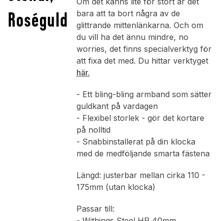
Om det känns lite för stort är det
Roséguld
bara att ta bort några av de
glittrande mittenlänkarna. Och om
du vill ha det ännu mindre, no
worries, det finns specialverktyg för
att fixa det med. Du hittar verktyget
här.
- Ett bling-bling armband som sätter
guldkant på vardagen
- Flexibel storlek - gör det kortare
på nolltid
- Snabbinstallerat på din klocka
med de medföljande smarta fästena
Längd: justerbar mellan cirka 110 -
175mm (utan klocka)
Passar till:
- Withings Steel HR 40mm