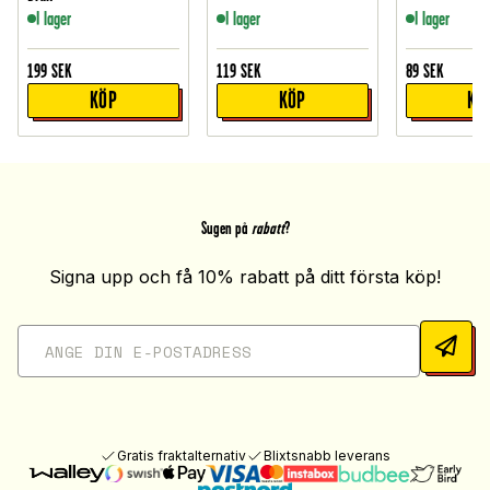
I lager
I lager
I lager
199
SEK
119
SEK
89
SEK
KÖP
KÖP
KÖ
Sugen på
rabatt
?
Signa upp och få 10% rabatt på ditt första köp!
Gratis fraktalternativ
Blixtsnabb leverans