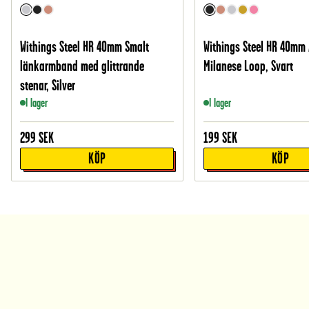
Withings Steel HR 40mm Smalt
Withings Steel HR 40mm
länkarmband med glittrande
Milanese Loop, Svart
stenar, Silver
I lager
I lager
299
SEK
199
SEK
KÖP
KÖP