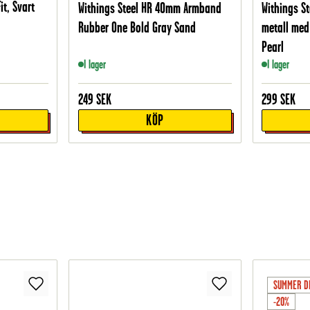
t, Svart
Withings Steel HR 40mm Armband
Withings S
Rubber One Bold Gray Sand
metall med
Pearl
I lager
I lager
249
SEK
299
SEK
KÖP
SUMMER D
-20%