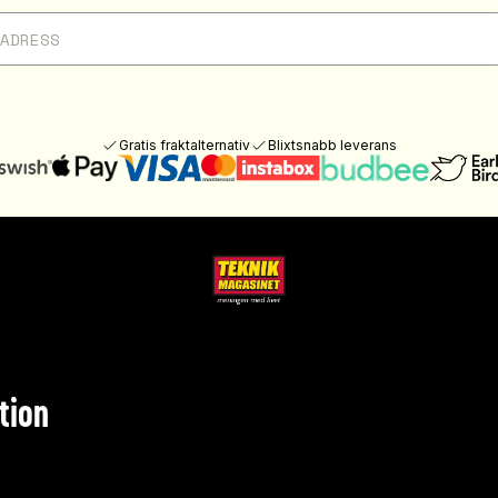
Gratis fraktalternativ
Blixtsnabb leverans
tion