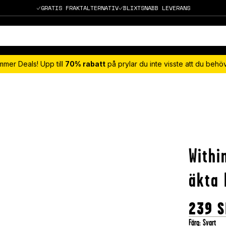
GRATIS FRAKTALTERNATIV
BLIXTSNABB LEVERANS
mmer Deals! Upp till
70% rabatt
på prylar du inte visste att du beh
Withi
äkta 
239
S
Färg
:
Svart