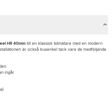
teel HR 40mm
till en klassisk tidmätare med en modern
nstallationen är också busenkel tack vare de medföljande
eden
an ingår
a)