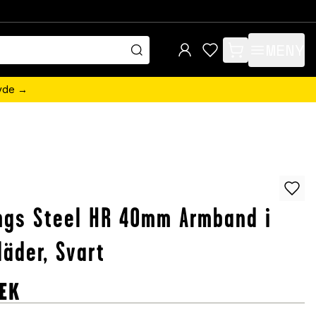
MENY
items in cart, view 
övde →
ngs Steel HR 40mm Armband i
läder, Svart
EK