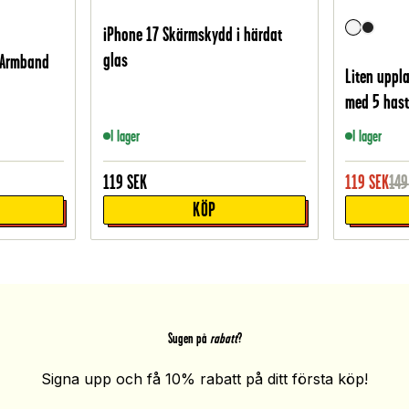
iPhone 17 Skärmskydd i härdat
glas
 Armband
Liten uppl
med 5 hasti
I lager
I lager
119
SEK
119
SEK
149
KÖP
Sugen på
rabatt
?
Signa upp och få 10% rabatt på ditt första köp!