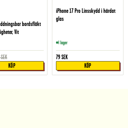
iPhone 17 Pro Linsskydd i härdat
glas
addningsbar bordsfläkt
gheter, Vit
I lager
SEK
79
SEK
KÖP
KÖP