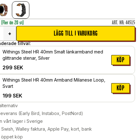
r
(Fler än 20 st)
ART. NR
:
44515
LÄGG TILL I VARUKORG
+
erade tillval:
Withings Steel HR 40mm Smalt länkarmband med
glittrande stenar, Silver
KÖP
299
SEK
Withings Steel HR 40mm Armband Milanese Loop,
Svart
KÖP
199
SEK
alternativ
leverans (Early Bird, Instabox, PostNord)
n vårt lager i Sverige
Swish, Walley faktura, Apple Pay, kort, bank
 öppet köp