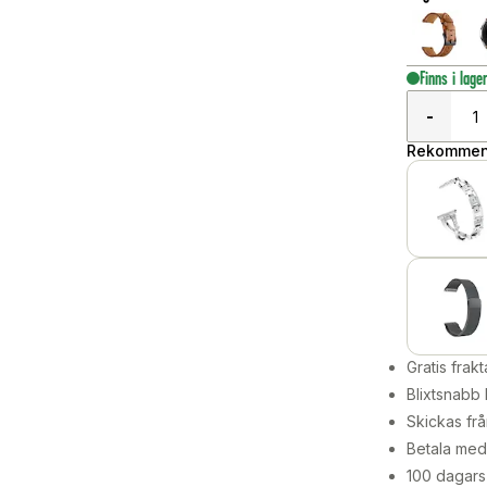
Finns i lage
-
Rekommend
Gratis frakt
Blixtsnabb 
Skickas frå
Betala med 
100 dagars