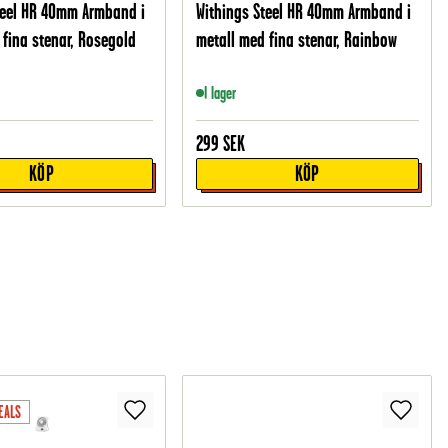
teel HR 40mm Armband i
Withings Steel HR 40mm Armband i
 fina stenar, Rosegold
metall med fina stenar, Rainbow
I lager
299
SEK
KÖP
KÖP
EALS