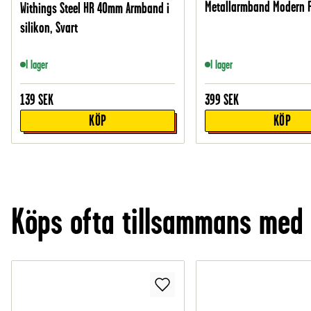
Metallarmband Modern Fi
Withings Steel HR 40mm Armband i
silikon, Svart
I lager
I lager
139
SEK
399
SEK
KÖP
KÖP
Köps ofta tillsammans med