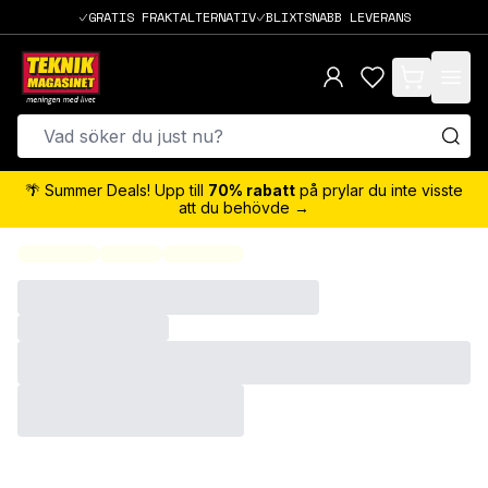
GRATIS FRAKTALTERNATIV
BLIXTSNABB LEVERANS
items in cart,
🌴 Summer Deals! Upp till
70% rabatt
på prylar du inte visste
att du behövde →