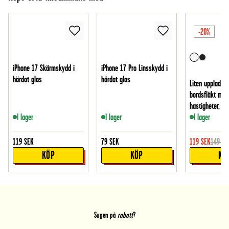
-20%
iPhone 17 Skärmskydd i
iPhone 17 Pro Linsskydd i
härdat glas
härdat glas
Liten uppladdn
bordsfläkt med
hastigheter, Vit
I lager
I lager
I lager
119
SEK
79
SEK
119
SEK
149
SE
KÖP
KÖP
KÖ
Sugen på
rabatt
?