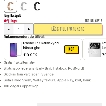
Färg
:
Roséguld
Ej i lager
ART. NR
:
66518
LÄGG TILL I VARUKORG
-
+
Rekommenderade tillval:
iPhone 17 Skärmskydd i
iP
härdat glas
Li
KÖP
119
SEK
7
Gratis fraktalternativ
Blixtsnabb leverans (Early Bird, Instabox, PostNord)
Skickas från vårt lager i Sverige
Betala med Swish, Walley faktura, Apple Pay, kort, bank
100 dagars öppet köp