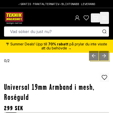
GRATIS FRAKTALTERNATIV
BLIXTSNABB LEVERANS
items in cart,
🌴 Summer Deals! Upp till
70% rabatt
på prylar du inte visste
att du behövde →
PREVIOUS SLID
NEXT S
0
/
2
Universal 19mm Armband i mesh,
Roséguld
299
SEK