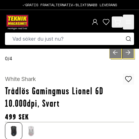
GRATIS FRAKTALTERNATIV
BLIXTSNABB LEVERANS
items in cart,
PREVIOUS SLID
NEXT S
0
/
4
White Shark
Trådlös Gamingmus Lionel 6D
10.000dpi, Svart
499
SEK