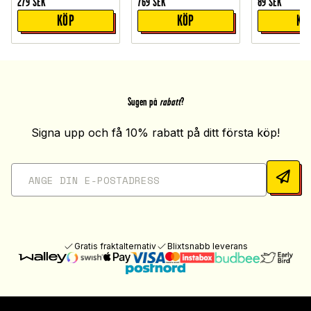
279
SEK
769
SEK
89
SEK
KÖP
KÖP
KÖ
Sugen på
rabatt
?
Signa upp och få 10% rabatt på ditt första köp!
Gratis fraktalternativ
Blixtsnabb leverans