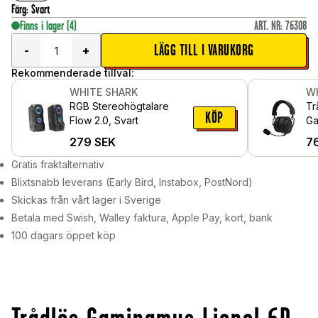
Färg
:
Svart
Finns i lager
(4)
ART. NR
:
76308
LÄGG TILL I VARUKORG
-
+
Rekommenderade tillval:
WHITE SHARK
W
RGB Stereohögtalare
Tr
KÖP
Flow 2.0, Svart
Ga
Pr
279
SEK
7
Gratis fraktalternativ
Blixtsnabb leverans (Early Bird, Instabox, PostNord)
Skickas från vårt lager i Sverige
Betala med Swish, Walley faktura, Apple Pay, kort, bank
100 dagars öppet köp
Trådlös Gamingmus Lionel 6D