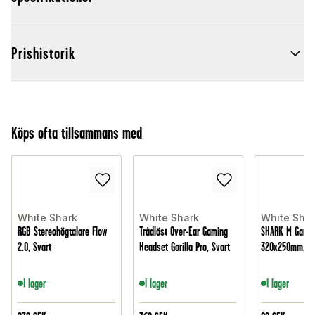
Prishistorik
Köps ofta tillsammans med
White Shark
White Shark
White Shar
RGB Stereohögtalare Flow
Trådlöst Over-Ear Gaming
SHARK M Gami
2.0, Svart
Headset Gorilla Pro, Svart
320x250mm, Sv
I lager
I lager
I lager