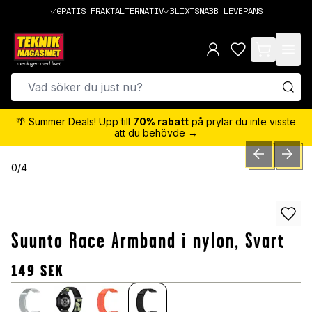
GRATIS FRAKTALTERNATIV
BLIXTSNABB LEVERANS
items in cart,
🌴 Summer Deals! Upp till
70% rabatt
på prylar du inte visste
att du behövde →
PREVIOUS SLID
NEXT S
0
/
4
Suunto Race Armband i nylon, Svart
149
SEK