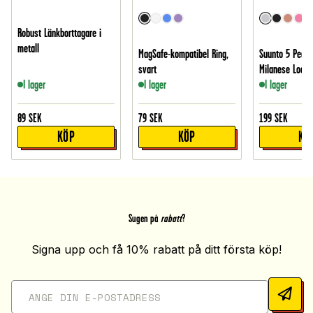
Robust Länkborttagare i
metall
MagSafe-kompatibel Ring,
Suunto 5 Peak
svart
Milanese Loop, 
I lager
I lager
I lager
89
SEK
79
SEK
199
SEK
KÖP
KÖP
KÖ
Sugen på
rabatt
?
Signa upp och få 10% rabatt på ditt första köp!