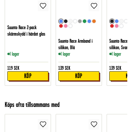
Suunto Race 2-pack
skärmskydd i härdat glas
Suunto Race Armband i
Suunto Race Ar
silikon, Blå
silikon, Svart
I lager
I lager
I lager
119
SEK
139
SEK
139
SEK
KÖP
KÖP
KÖ
Köps ofta tillsammans med