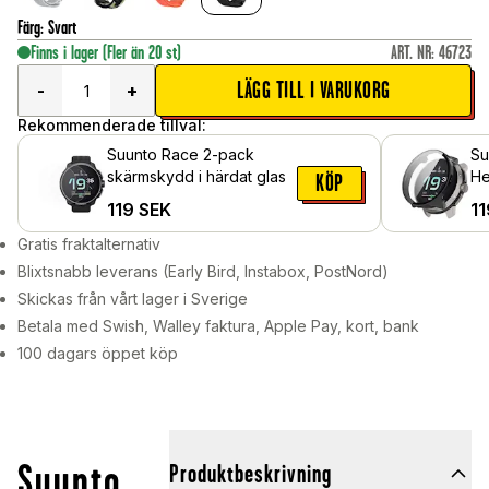
Färg
:
Svart
Finns i lager
(Fler än 20 st)
ART. NR
:
46723
LÄGG TILL I VARUKORG
-
+
Rekommenderade tillval:
Suunto Race 2-pack
Su
skärmskydd i härdat glas
He
KÖP
in
119
SEK
11
Sv
Gratis fraktalternativ
Blixtsnabb leverans (Early Bird, Instabox, PostNord)
Skickas från vårt lager i Sverige
Betala med Swish, Walley faktura, Apple Pay, kort, bank
100 dagars öppet köp
Suunto
Produktbeskrivning