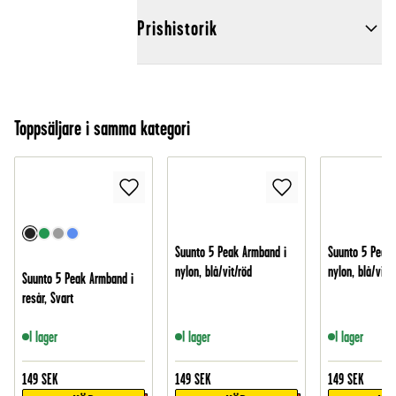
Prishistorik
Toppsäljare i samma kategori
Suunto 5 Peak Armband i
Suunto 5 Peak 
nylon, blå/vit/röd
nylon, blå/vit
Suunto 5 Peak Armband i
resår, Svart
I lager
I lager
I lager
149
SEK
149
SEK
149
SEK