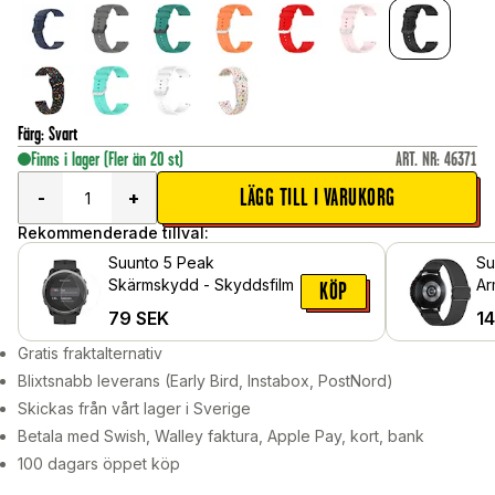
Färg
:
Svart
Finns i lager
(Fler än 20 st)
ART. NR
:
46371
LÄGG TILL I VARUKORG
-
+
Rekommenderade tillval:
Suunto 5 Peak
Su
Skärmskydd - Skyddsfilm
Ar
KÖP
Mö
79
SEK
1
Gratis fraktalternativ
Blixtsnabb leverans (Early Bird, Instabox, PostNord)
Skickas från vårt lager i Sverige
Betala med Swish, Walley faktura, Apple Pay, kort, bank
100 dagars öppet köp