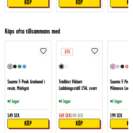
KÖP
KÖP
KÖ
Köps ofta tillsammans med
-15%
Suunto 5 Peak Armband i
Trådlöst Vikbart
Suunto 5 Peak
resår, Mörkgrå
Laddningsställ 15W, svart
Milanese Loop,
I lager
I lager
I lager
149
SEK
169
SEK
199
SEK
199
SEK
KÖP
KÖP
KÖ