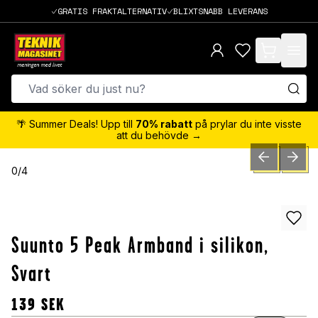
GRATIS FRAKTALTERNATIV
BLIXTSNABB LEVERANS
items in cart,
🌴 Summer Deals! Upp till
70% rabatt
på prylar du inte visste
att du behövde →
PREVIOUS SLID
NEXT S
0
/
4
Suunto 5 Peak Armband i silikon,
Svart
139
SEK