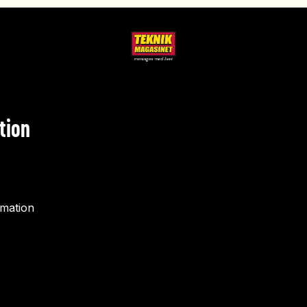
tion
rmation