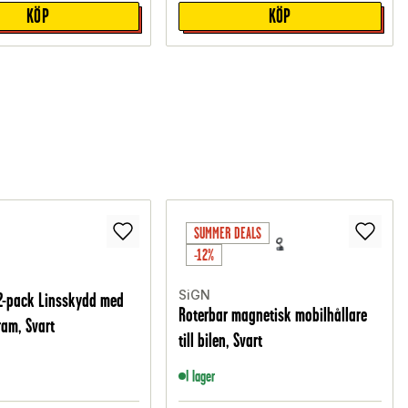
KÖP
KÖP
SUMMER DEALS
-12%
SiGN
2-pack Linsskydd med
Roterbar magnetisk mobilhållare
am, Svart
till bilen, Svart
I lager