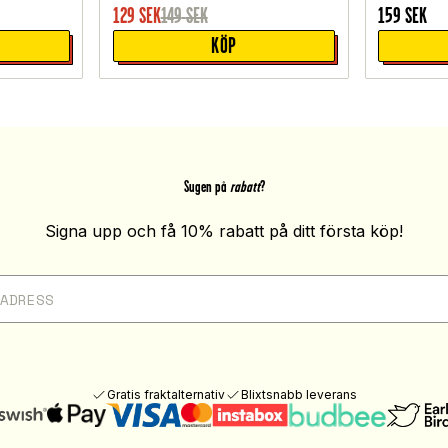
129
SEK
149
SEK
159
SEK
KÖP
Sugen på
rabatt
?
Signa upp och få 10% rabatt på ditt första köp!
Gratis fraktalternativ
Blixtsnabb leverans