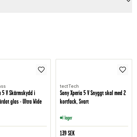
ass
tectTech
a 5 V Skärmskydd i
Sony Xperia 5 V Snyggt skal med 2
ärdat glas - Ultra Wide
kortfack, Svart
I lager
139
SEK