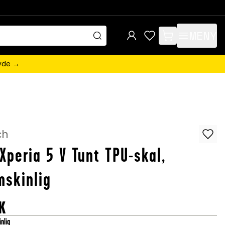
MENY
items in cart, view 
övde →
ch
Xperia 5 V Tunt TPU-skal,
skinlig
K
nlig