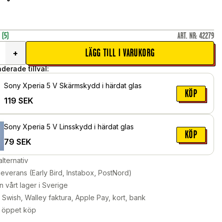
r
(5)
ART. NR
:
42279
LÄGG TILL I VARUKORG
+
erade tillval:
Sony Xperia 5 V Skärmskydd i härdat glas
KÖP
119
SEK
Sony Xperia 5 V Linsskydd i härdat glas
KÖP
79
SEK
alternativ
leverans (Early Bird, Instabox, PostNord)
n vårt lager i Sverige
Swish, Walley faktura, Apple Pay, kort, bank
 öppet köp