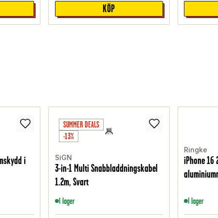
KÖP
SUMMER DEALS
-13%
Ringke
SiGN
mskydd i
iPhone 16 
3-in-1 Multi Snabbladdningskabel
aluminiumr
1.2m, Svart
I lager
I lager