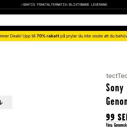
GRATIS FRAKTALTERNATIV
BLIXTSNABB LEVERANS
mmer Deals! Upp till
70% rabatt
på prylar du inte visste att du beh
tectTe
Sony 
Genom
99
SE
Färg
:
Genomski