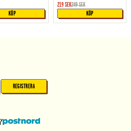
219
SEK
249
SEK
KÖP
KÖP
REGISTRERA