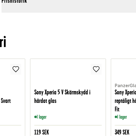
Prishistorik
ri
PanzerGl
Sony Xperia 5 V Skärmskydd i
Sony Xperi
 Svart
härdat glas
reptåligt h
Fit
I lager
I lager
119
SEK
349
SEK