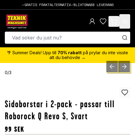
GRATIS FRAKTALTERNATIV
BLIXTSNABB LEVERANS
items in cart,
🌴 Summer Deals! Upp till
70% rabatt
på prylar du inte visste
att du behövde →
PREVIOUS SLID
NEXT S
0
/
3
Sidoborstar i 2-pack - passar till
Roborock Q Revo S, Svart
99
SEK