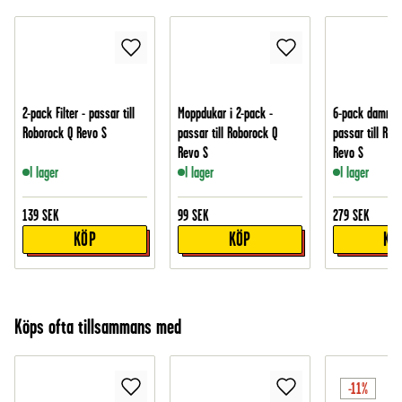
2-pack Filter - passar till
Moppdukar i 2-pack -
6-pack dammsu
Roborock Q Revo S
passar till Roborock Q
passar till Rob
Revo S
Revo S
I lager
I lager
I lager
139
SEK
99
SEK
279
SEK
KÖP
KÖP
KÖ
Köps ofta tillsammans med
-11%