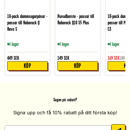
10-pack dammsugarpåsar -
Huvudborste - passar till
10-pack damms
passar till Roborock Q
Roborock Q10 S5 Plus
passar till Mie
Revo S
C3
I lager
I lager
I lager
449
SEK
149
SEK
169
SEK
189
SE
KÖP
KÖP
KÖ
Sugen på
rabatt
?
Signa upp och få 10% rabatt på ditt första köp!