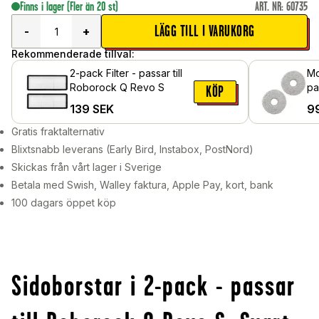
Finns i lager
(Fler än 20 st)
ART. NR
:
60735
LÄGG TILL I VARUKORG
-
+
Rekommenderade tillval:
2-pack Filter - passar till
Mo
Roborock Q Revo S
passa
KÖP
Re
139
SEK
9
Gratis fraktalternativ
Blixtsnabb leverans (Early Bird, Instabox, PostNord)
Skickas från vårt lager i Sverige
Betala med Swish, Walley faktura, Apple Pay, kort, bank
100 dagars öppet köp
Sidoborstar i 2-pack - passar