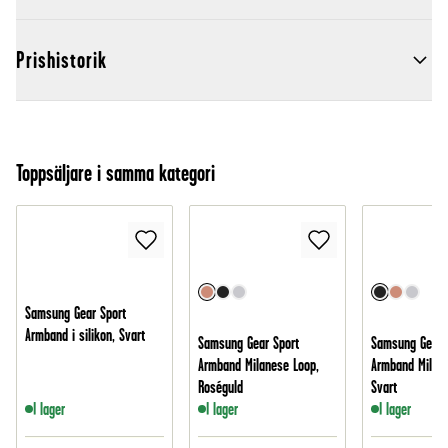
Prishistorik
Toppsäljare i samma kategori
Samsung Gear Sport
Armband i silikon, Svart
Samsung Gear Sport
Samsung Gear 
Armband Milanese Loop,
Armband Milane
Roséguld
Svart
I lager
I lager
I lager