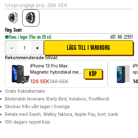
Ursprungligt pris:
299
SEK
Färg
:
Svart
Finns i lager
(Fler än 20 st)
ART. NR
:
22957
LÄGG TILL I VARUKORG
-
+
Rekommenderade tillval:
iPhone 13 Pro Max
iP
Magnetic hybridskal med
sp
KÖP
ställfunktion, Svart
126
SEK
149
SEK
1
Gratis fraktalternativ
Blixtsnabb leverans (Early Bird, Instabox, PostNord)
Skickas från vårt lager i Sverige
Betala med Swish, Walley faktura, Apple Pay, kort, bank
100 dagars öppet köp