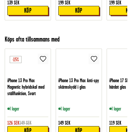
139
SEK
199
SEK
199
SEK
KÖP
KÖP
KÖ
Köps ofta tillsammans med
-15%
iPhone 13 Pro Max
iPhone 13 Pro Max Anti-spy
iPhone 17 Skär
Magnetic hybridskal med
skärmskydd i glas
härdat glas
ställfunktion, Svart
I lager
I lager
I lager
126
SEK
149
SEK
149
SEK
119
SEK
KÖP
KÖP
KÖ