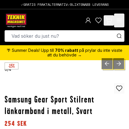
GRATIS FRAKTALTERNATIV
BLIXTSNABB LEVERANS
items in cart,
🌴 Summer Deals! Upp till
70% rabatt
på prylar du inte visste
att du behövde →
-15%
PREVIOUS SLID
NEXT S
0
/
4
Samsung Gear Sport Stilrent
länkarmband i metall, Svart
254
SEK