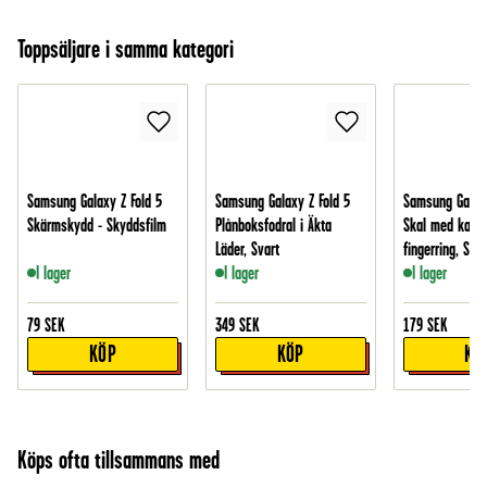
Toppsäljare i samma kategori
Samsung Galaxy Z Fold 5
Samsung Galaxy Z Fold 5
Samsung Galaxy
Skärmskydd - Skyddsfilm
Plånboksfodral i Äkta
Skal med kame
Läder, Svart
fingerring, Svar
I lager
I lager
I lager
79
SEK
349
SEK
179
SEK
KÖP
KÖP
KÖ
Köps ofta tillsammans med