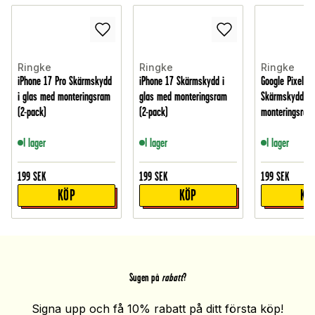
Ringke
Ringke
Ringke
iPhone 17 Pro Skärmskydd
iPhone 17 Skärmskydd i
Google Pixel 10
i glas med monteringsram
glas med monteringsram
Skärmskydd i 
(2-pack)
(2-pack)
monteringsram 
I lager
I lager
I lager
199
SEK
199
SEK
199
SEK
KÖP
KÖP
KÖ
Sugen på
rabatt
?
Signa upp och få 10% rabatt på ditt första köp!