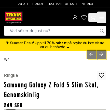
GRATIS FRAKTALTERNATIV
BLIXTSNABB LEVERANS
items in cart,
🌴 Summer Deals! Upp till
70% rabatt
på prylar du inte visste
att du behövde →
PREVIOUS SLID
NEXT S
0
/
4
Ringke
Samsung Galaxy Z Fold 5 Slim Skal,
Genomskinlig
249
SEK