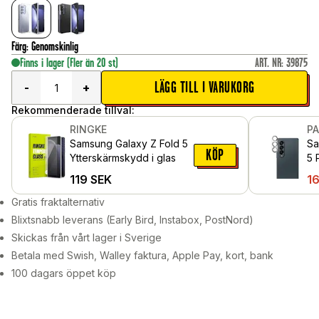
Färg
:
Genomskinlig
Finns i lager
(Fler än 20 st)
ART. NR
:
39875
LÄGG TILL I VARUKORG
-
+
Rekommenderade tillval:
RINGKE
P
Samsung Galaxy Z Fold 5
Sa
KÖP
Ytterskärmskydd i glas
5 
ka
119
SEK
1
Gratis fraktalternativ
Blixtsnabb leverans (Early Bird, Instabox, PostNord)
Skickas från vårt lager i Sverige
Betala med Swish, Walley faktura, Apple Pay, kort, bank
100 dagars öppet köp