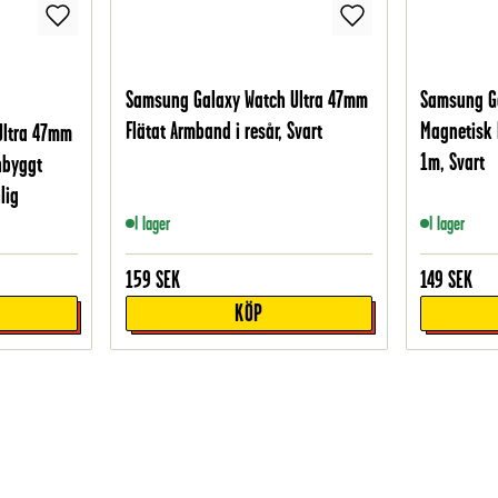
Samsung Galaxy Watch Ultra 47mm
Samsung G
Flätat Armband i resår, Svart
Magnetisk 
Ultra 47mm
1m, Svart
nbyggt
lig
I lager
I lager
159
SEK
149
SEK
KÖP