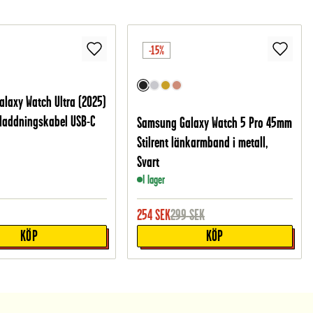
-15%
laxy Watch Ultra (2025)
laddningskabel USB-C
Samsung Galaxy Watch 5 Pro 45mm
Stilrent länkarmband i metall,
Svart
I lager
254
SEK
299
SEK
KÖP
KÖP