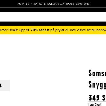
GRATIS FRAKTALTERNATIV
BLIXTSNABB LEVERANS
mmer Deals! Upp till
70% rabatt
på prylar du inte visste att du beh
Sams
Snygg
349
S
Färg
:
Svart