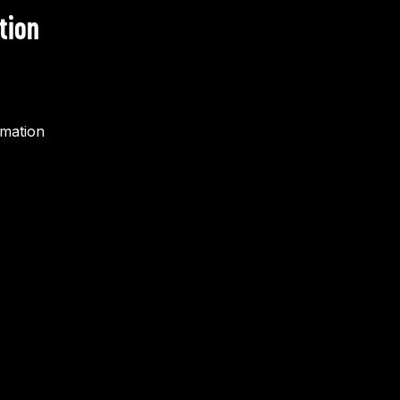
tion
rmation