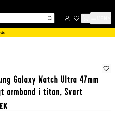
MENY
items in cart, view 
övde →
ung Galaxy Watch Ultra 47mm
t armband i titan, Svart
EK