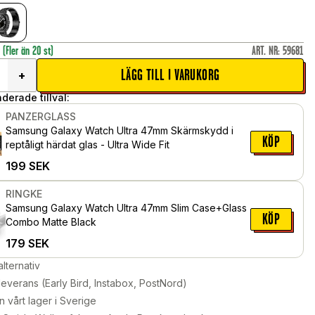
r
(Fler än 20 st)
ART. NR
:
59681
LÄGG TILL I VARUKORG
+
erade tillval:
PANZERGLASS
Samsung Galaxy Watch Ultra 47mm Skärmskydd i
KÖP
reptåligt härdat glas - Ultra Wide Fit
199
SEK
RINGKE
Samsung Galaxy Watch Ultra 47mm Slim Case+Glass
KÖP
Combo Matte Black
179
SEK
alternativ
leverans (Early Bird, Instabox, PostNord)
n vårt lager i Sverige