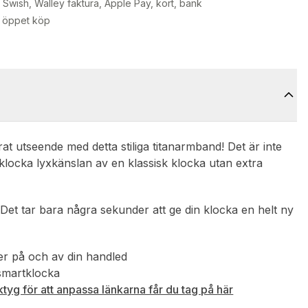
Swish, Walley faktura, Apple Pay, kort, bank
 öppet köp
at utseende med detta stiliga titanarmband! Det är inte
tklocka lyxkänslan av en klassisk klocka utan extra
 Det tar bara några sekunder att ge din klocka en helt ny
der på och av din handled
 smartklocka
tyg för att anpassa länkarna får du tag på här