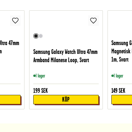
Ultra 47mm
Samsung Ga
m
Magnetisk 
Samsung Galaxy Watch Ultra 47mm
1m, Svart
Armband Milanese Loop, Svart
I lager
I lager
199
SEK
149
SEK
KÖP