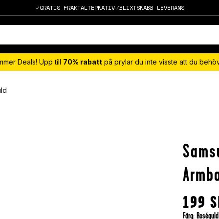
GRATIS FRAKTALTERNATIV
BLIXTSNABB LEVERANS
mmer Deals! Upp till
70% rabatt
på prylar du inte visste att du beh
ld
Sams
Armba
199
S
Färg
:
Roséguld