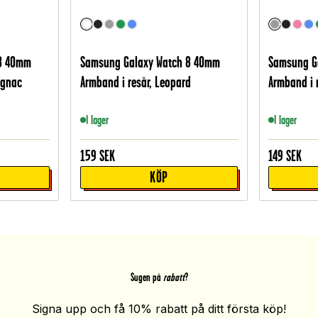
 8 40mm
Samsung Galaxy Watch 8 40mm
Samsung G
ognac
Armband i resår, Leopard
Armband i 
I lager
I lager
159
SEK
149
SEK
KÖP
Sugen på
rabatt
?
Signa upp och få 10% rabatt på ditt första köp!