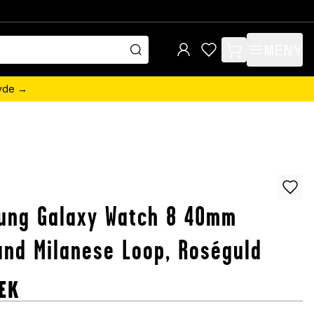
MENY
items in cart, view 
övde →
ung Galaxy Watch 8 40mm
nd Milanese Loop, Roséguld
EK