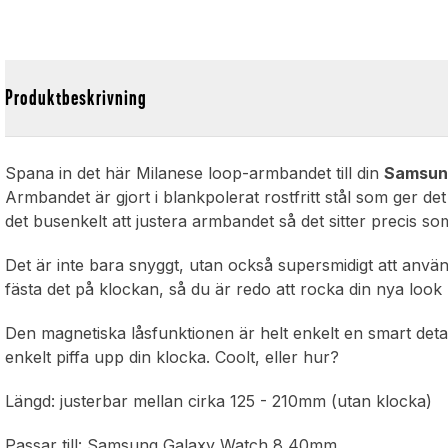
Produktbeskrivning
Spana in det här Milanese loop-armbandet till din
Samsun
Armbandet är gjort i blankpolerat rostfritt stål som ger d
det busenkelt att justera armbandet så det sitter precis som d
Det är inte bara snyggt, utan också supersmidigt att anv
fästa det på klockan, så du är redo att rocka din nya look p
Den magnetiska låsfunktionen är helt enkelt en smart detal
enkelt piffa upp din klocka. Coolt, eller hur?
Längd: justerbar mellan cirka 125 - 210mm (utan klocka)
Passar till: Samsung Galaxy Watch 8 40mm