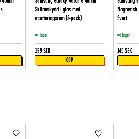
 8 40mm
Samsung Galaxy Watch 8 40mm
Samsung G
as
Skärmskydd i glas med
Magnetisk 
monteringsram (2-pack)
Svart
I lager
I lager
159
SEK
149
SEK
KÖP