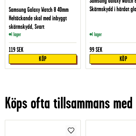
Samsung Galaxy Watch
Skärmskydd i härdat gl
Samsung Galaxy Watch 8 40mm
Heltäckande skal med inbyggt
skärmskydd, Svart
I lager
I lager
119
SEK
99
SEK
KÖP
KÖP
Köps ofta tillsammans med