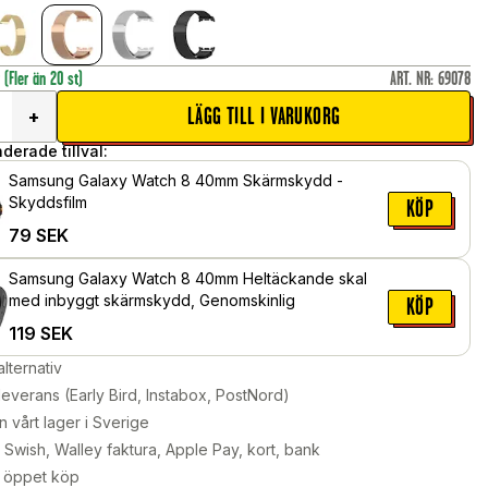
r
(Fler än 20 st)
ART. NR
:
69078
LÄGG TILL I VARUKORG
+
erade tillval:
Samsung Galaxy Watch 8 40mm Skärmskydd -
Skyddsfilm
KÖP
79
SEK
Samsung Galaxy Watch 8 40mm Heltäckande skal
med inbyggt skärmskydd, Genomskinlig
KÖP
119
SEK
alternativ
leverans (Early Bird, Instabox, PostNord)
n vårt lager i Sverige
Swish, Walley faktura, Apple Pay, kort, bank
 öppet köp