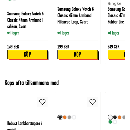
Ringke
Samsung Galaxy Watch 6
Samsung Galax
Samsung Galaxy Watch 6
Classic 47mm Armband
Classic 47mm 
Classic 47mm Armband i
Milanese Loop, Svart
Rubber One Bol
silikon, Svart
I lager
I lager
I lager
139
SEK
199
SEK
249
SEK
KÖP
KÖP
KÖ
Köps ofta tillsammans med
Robust Länkborttagare i
metall