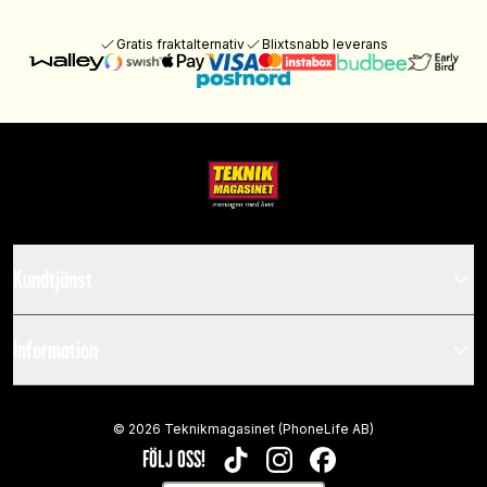
Gratis fraktalternativ
Blixtsnabb leverans
Kundtjänst
Information
©
2026
Teknikmagasinet (PhoneLife AB)
FÖLJ OSS!
TIKTOK
INSTAGRAM
FACEBOOK