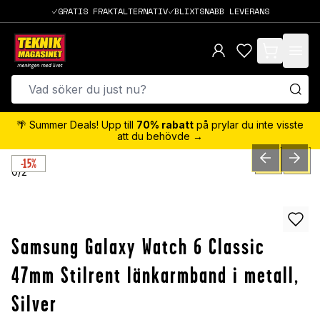
GRATIS FRAKTALTERNATIV
BLIXTSNABB LEVERANS
items in cart,
🌴 Summer Deals! Upp till
70% rabatt
på prylar du inte visste
att du behövde →
-15%
PREVIOUS SLID
NEXT S
0
/
2
Samsung Galaxy Watch 6 Classic
47mm Stilrent länkarmband i metall,
Silver