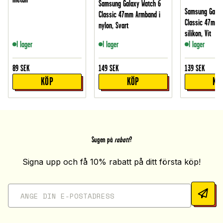
Samsung Galaxy Watch 6
Samsung Galax
Classic 47mm Armband i
Classic 47mm 
nylon, Svart
silikon, Vit
I lager
I lager
I lager
89
SEK
149
SEK
139
SEK
KÖP
KÖP
KÖ
Sugen på
rabatt
?
Signa upp och få 10% rabatt på ditt första köp!