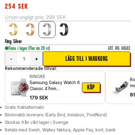
254
SEK
Ursprungligt pris:
299
SEK
Färg
:
Silver
Finns i lager
(Fler än 20 st)
ART. NR
:
40683
LÄGG TILL I VARUKORG
-
+
Rekommenderade tillval:
RINGKE
Ro
Samsung Galaxy Watch 6
me
KÖP
Classic 47mm
8
Skärmskydd i glas (4-
179
SEK
pack)
Gratis fraktalternativ
Blixtsnabb leverans (Early Bird, Instabox, PostNord)
Skickas från vårt lager i Sverige
Betala med Swish, Walley faktura, Apple Pay, kort, bank