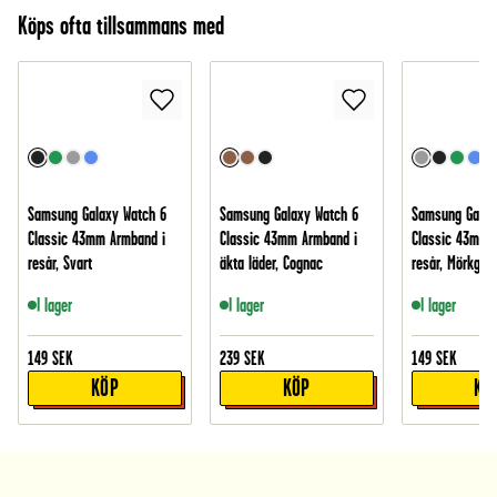
Köps ofta tillsammans med
Samsung Galaxy Watch 6
Samsung Galaxy Watch 6
Samsung Galax
Classic 43mm Armband i
Classic 43mm Armband i
Classic 43mm 
resår, Svart
äkta läder, Cognac
resår, Mörkgrå
I lager
I lager
I lager
149
SEK
239
SEK
149
SEK
KÖP
KÖP
KÖ