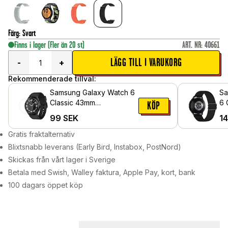
Färg
:
Svart
Finns i lager
(Fler än 20 st)
ART. NR
:
40661
LÄGG TILL I VARUKORG
-
+
Rekommenderade tillval:
Samsung Galaxy Watch 6
Sa
Classic 43mm
6 
KÖP
Skärmskydd i härdat glas
Ar
99
SEK
1
Gratis fraktalternativ
Blixtsnabb leverans (Early Bird, Instabox, PostNord)
Skickas från vårt lager i Sverige
Betala med Swish, Walley faktura, Apple Pay, kort, bank
100 dagars öppet köp