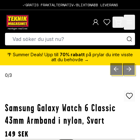
GRATIS FRAKTALTERNATIV
BLIXTSNABB LEVERANS
items in cart,
🌴 Summer Deals! Upp till
70% rabatt
på prylar du inte visste
att du behövde →
PREVIOUS SLID
NEXT S
0
/
3
Samsung Galaxy Watch 6 Classic
43mm Armband i nylon, Svart
149
SEK