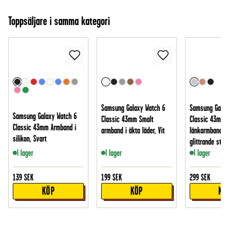
Toppsäljare i samma kategori
Samsung Galaxy Watch 6
Samsung Galax
Samsung Galaxy Watch 6
Classic 43mm Smalt
Classic 43mm 
Classic 43mm Armband i
armband i äkta läder, Vit
länkarmband m
silikon, Svart
glittrande stena
I lager
I lager
I lager
139
SEK
199
SEK
299
SEK
KÖP
KÖP
KÖ