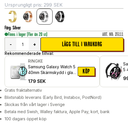
Ursprungligt pris:
299
SEK
Färg
:
Silver
Finns i lager
(Fler än 20 st)
ART. NR
:
35111
LÄGG TILL I VARUKORG
-
+
Rekommenderade tillval:
RINGKE
Sa
Samsung Galaxy Watch 5
5 
KÖP
40mm Skärmskydd i glas
9
(4-pack)
179
SEK
Gratis fraktalternativ
Blixtsnabb leverans (Early Bird, Instabox, PostNord)
Skickas från vårt lager i Sverige
Betala med Swish, Walley faktura, Apple Pay, kort, bank
100 dagars öppet köp