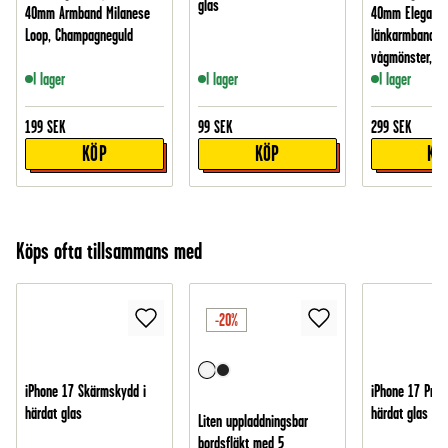
glas
40mm Armband Milanese
40mm Elegant
Loop, Champagneguld
länkarmband m
vågmönster, gu
I lager
I lager
I lager
199
SEK
99
SEK
299
SEK
KÖP
KÖP
KÖ
Köps ofta tillsammans med
-20%
iPhone 17 Skärmskydd i
iPhone 17 Pro 
härdat glas
härdat glas
Liten uppladdningsbar
bordsfläkt med 5