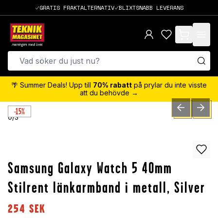
GRATIS FRAKTALTERNATIV
BLIXTSNABB LEVERANS
items in cart,
🌴 Summer Deals! Upp till
70% rabatt
på prylar du inte visste
att du behövde →
-15%
PREVIOUS SLID
NEXT S
0
/
3
Samsung Galaxy Watch 5 40mm
Stilrent länkarmband i metall, Silver
254
SEK