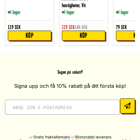
hastigheter, Vit
I lager
I lager
I lager
119
SEK
119
SEK
149
SEK
79
SEK
KÖP
KÖP
KÖ
Sugen på
rabatt
?
Signa upp och få 10% rabatt på ditt första köp!
Gratis fraktalternativ
Blixtsnabb leverans