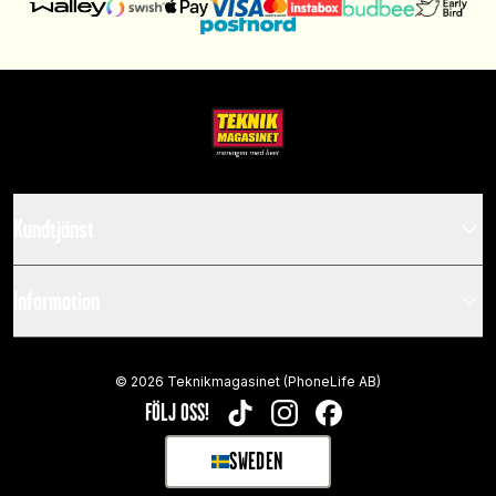
Kundtjänst
Information
©
2026
Teknikmagasinet (PhoneLife AB)
FÖLJ OSS!
TIKTOK
INSTAGRAM
FACEBOOK
SWEDEN
SELECT MARKET