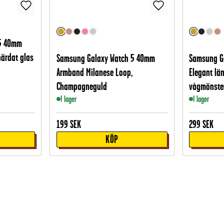
 5 40mm
härdat glas
Samsung Galaxy Watch 5 40mm
Samsung G
Armband Milanese Loop,
Elegant l
Champagneguld
vågmönster
I lager
I lager
199
SEK
299
SEK
KÖP