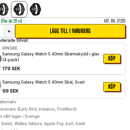
r
(Fler än 20 st)
ART. NR
:
37203
LÄGG TILL I VARUKORG
+
erade tillval:
RINGKE
Samsung Galaxy Watch 5 40mm Skärmskydd i glas
KÖP
(4-pack)
179
SEK
Samsung Galaxy Watch 5 40mm Skal, Svart
KÖP
99
SEK
alternativ
leverans (Early Bird, Instabox, PostNord)
n vårt lager i Sverige
Swish, Walley faktura, Apple Pay, kort, bank