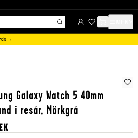
MENY
items in cart, view 
övde →
ung Galaxy Watch 5 40mm
nd i resår, Mörkgrå
EK