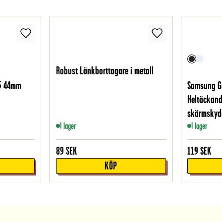
Robust Länkborttagare i metall
5 44mm
Samsung G
Heltäckand
skärmskydd
I lager
I lager
89
SEK
119
SEK
KÖP