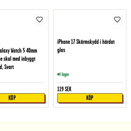
iPhone 17 Skärmskydd i härdat
glas
alaxy Watch 5 40mm
e skal med inbyggt
, Svart
I lager
119
SEK
KÖP
KÖP