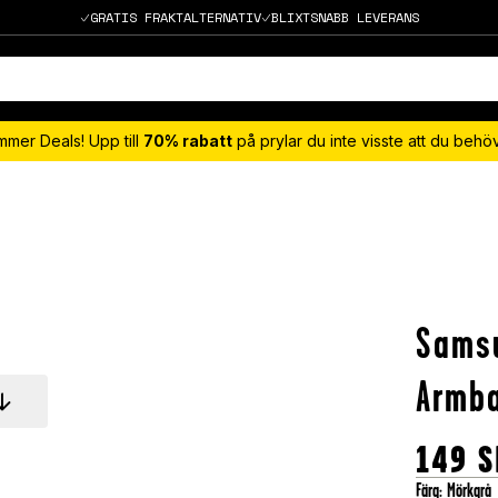
GRATIS FRAKTALTERNATIV
BLIXTSNABB LEVERANS
mmer Deals! Upp till
70% rabatt
på prylar du inte visste att du beh
Sams
Armba
149
S
Färg
:
Mörkgrå