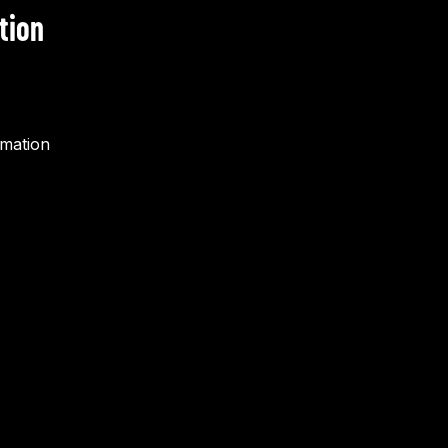
tion
rmation