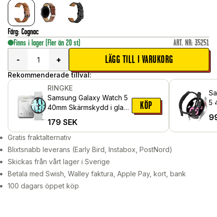
Färg
:
Cognac
Finns i lager
(Fler än 20 st)
ART. NR
:
35251
LÄGG TILL I VARUKORG
-
+
Rekommenderade tillval:
RINGKE
Sa
Samsung Galaxy Watch 5
5 
KÖP
40mm Skärmskydd i glas
9
(4-pack)
179
SEK
Gratis fraktalternativ
Blixtsnabb leverans (Early Bird, Instabox, PostNord)
Skickas från vårt lager i Sverige
Betala med Swish, Walley faktura, Apple Pay, kort, bank
100 dagars öppet köp