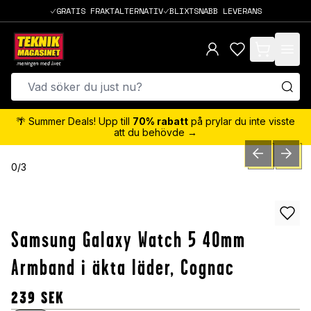
GRATIS FRAKTALTERNATIV
BLIXTSNABB LEVERANS
items in cart,
🌴 Summer Deals! Upp till
70% rabatt
på prylar du inte visste
att du behövde →
PREVIOUS SLID
NEXT S
0
/
3
Samsung Galaxy Watch 5 40mm
Armband i äkta läder, Cognac
239
SEK