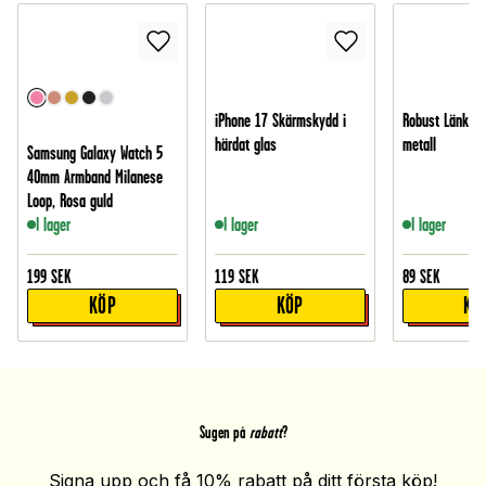
iPhone 17 Skärmskydd i
Robust Länkbor
härdat glas
metall
Samsung Galaxy Watch 5
40mm Armband Milanese
Loop, Rosa guld
I lager
I lager
I lager
199
SEK
119
SEK
89
SEK
KÖP
KÖP
KÖ
Sugen på
rabatt
?
Signa upp och få 10% rabatt på ditt första köp!