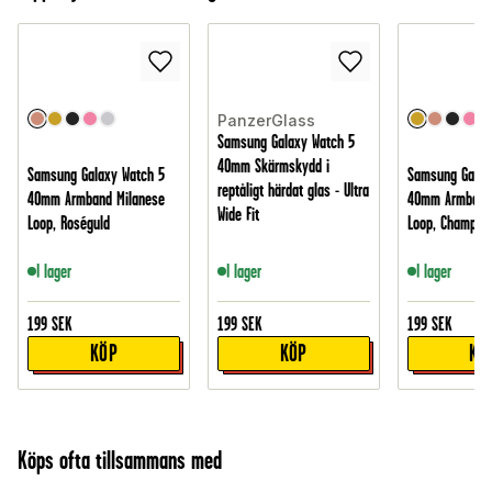
PanzerGlass
Samsung Galaxy Watch 5
40mm Skärmskydd i
Samsung Galaxy Watch 5
Samsung Galax
reptåligt härdat glas - Ultra
40mm Armband Milanese
40mm Armband 
Wide Fit
Loop, Roséguld
Loop, Champag
I lager
I lager
I lager
199
SEK
199
SEK
199
SEK
KÖP
KÖP
KÖ
Köps ofta tillsammans med