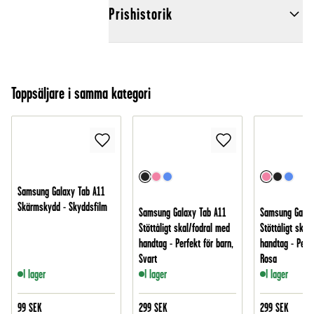
Prishistorik
Toppsäljare i samma kategori
Samsung Galaxy Tab A11
Skärmskydd - Skyddsfilm
Samsung Galaxy Tab A11
Samsung Galax
Stöttåligt skal/fodral med
Stöttåligt skal
handtag - Perfekt för barn,
handtag - Perfe
Svart
Rosa
I lager
I lager
I lager
99
SEK
299
SEK
299
SEK