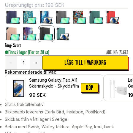
Ursprungligt pris:
199
SEK
Färg
:
Svart
Finns i lager
(Fler än 20 st)
ART. NR
:
71672
LÄGG TILL I VARUKORG
-
+
Rekommenderade tillval:
Samsung Galaxy Tab A11
La
Skärmskydd - Skyddsfilm
Ga
KÖP
2m
99
SEK
1
vä
Gratis fraktalternativ
Blixtsnabb leverans (Early Bird, Instabox, PostNord)
Skickas från vårt lager i Sverige
Betala med Swish, Walley faktura, Apple Pay, kort, bank