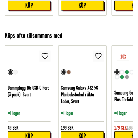
KÖP
KÖP
KÖ
Köps ofta tillsammans med
-10%
Dammplugg för USB-C Port
Samsung Galaxy A32 5G
Samsung Galax
(3-pack), Svart
Plånboksfodral i Äkta
Plus Tri-Fold Fo
Läder, Svart
I lager
I lager
I lager
49
SEK
199
SEK
179
SEK
199
SE
KÖP
KÖP
KÖ