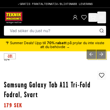
GRATIS FRAKTALTERNATIV
BLIXTSNABB LEVERANS
items in cart,
🌴 Summer Deals! Upp till
70% rabatt
på prylar du inte visste
att du behövde →
-10%
PREVIOUS SLID
NEXT S
0
/
4
Samsung Galaxy Tab A11 Tri-Fold
Fodral, Svart
179
SEK