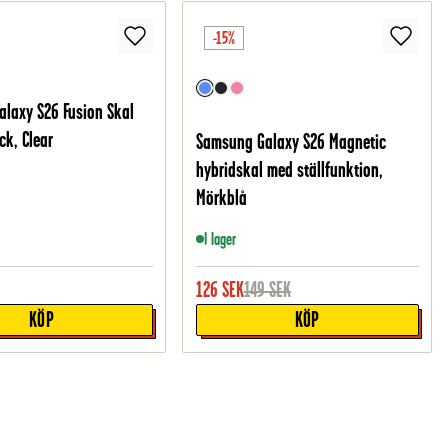
-15%
laxy S26 Fusion Skal
ck, Clear
Samsung Galaxy S26 Magnetic
hybridskal med ställfunktion,
Mörkblå
I lager
126
SEK
149
SEK
KÖP
KÖP