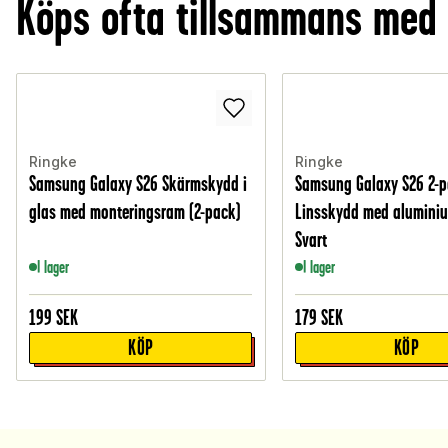
Köps ofta tillsammans med
Ringke
Ringke
Samsung Galaxy S26 Skärmskydd i
Samsung Galaxy S26 2-
glas med monteringsram (2-pack)
Linsskydd med alumini
Svart
I lager
I lager
199
SEK
179
SEK
KÖP
KÖP