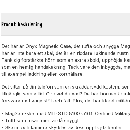
Produktbeskrivning
Det här är Onyx Magnetic Case, det tuffa och snygga MagS
här är inte bara ett skal; det är en riddare i skinande rus
Tänk dig förstärkta hörn som en extra sköld, upphöjda kan
som en hemlig handskakning. Tack vare den inbyggda, mag
till exempel laddning eller korthållare.
Det sitter på din telefon som en skräddarsydd kostym, ser ti
tillgänglig som alltid. Och vet du vad? De här hörnen är in
försvara mot varje stöt och fall. Plus, det har klarat milit
- MagSafe-skal med MIL-STD 810G-516.6 Certified Militar
- Tufft som tusan men ändå snyggt
- Skärm och kamera skyddas av dess upphöjda kanter