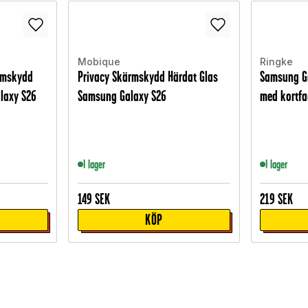
Mobique
Ringke
ärmskydd
Privacy Skärmskydd Härdat Glas
Samsung Ga
laxy S26
Samsung Galaxy S26
med kortfa
I lager
I lager
149
SEK
219
SEK
KÖP