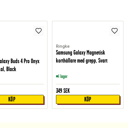
Ringke
Samsung Galaxy Magnetisk
korthållare med grepp, Svart
laxy Buds 4 Pro Onyx
al, Black
I lager
349
SEK
KÖP
KÖP