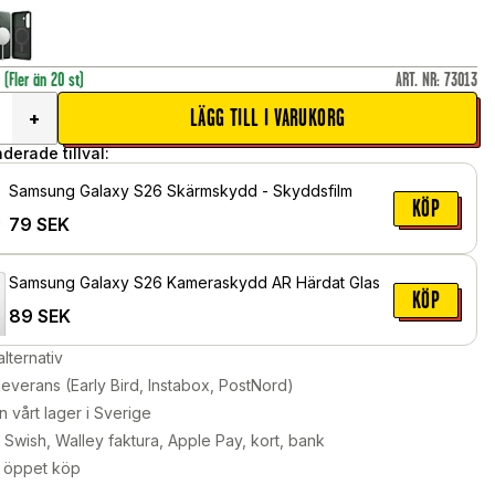
r
(Fler än 20 st)
ART. NR
:
73013
LÄGG TILL I VARUKORG
+
erade tillval:
Samsung Galaxy S26 Skärmskydd - Skyddsfilm
KÖP
79
SEK
Samsung Galaxy S26 Kameraskydd AR Härdat Glas
KÖP
89
SEK
alternativ
leverans (Early Bird, Instabox, PostNord)
n vårt lager i Sverige
Swish, Walley faktura, Apple Pay, kort, bank
 öppet köp