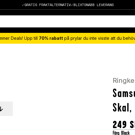
GRATIS FRAKTALTERNATIV
BLIXTSNABB LEVERANS
mmer Deals! Upp till
70% rabatt
på prylar du inte visste att du beh
Ringke
Sams
Skal,
249
S
Färg
:
Black