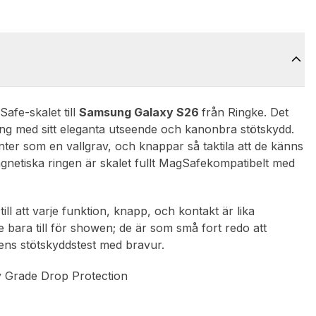
afe-skalet till
Samsung Galaxy S26
från Ringke. Det
tning med sitt eleganta utseende och kanonbra stötskydd.
ter som en vallgrav, och knappar så taktila att de känns
netiska ringen är skalet fullt MagSafekompatibelt med
ll att varje funktion, knapp, och kontakt är lika
te bara till för showen; de är som små fort redo att
ärens stötskyddstest med bravur.
y Grade Drop Protection