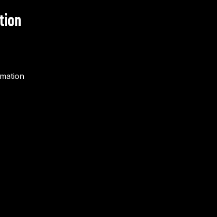
tion
rmation