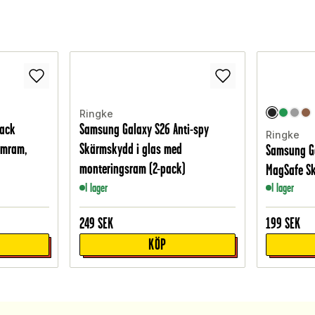
Ringke
pack
Samsung Galaxy S26 Anti-spy
Ringke
umram,
Skärmskydd i glas med
Samsung Ga
monteringsram (2-pack)
MagSafe Sk
I lager
I lager
249
SEK
199
SEK
KÖP