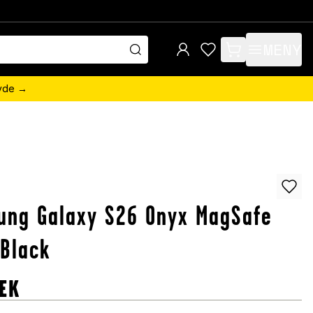
MENY
items in cart, view 
övde →
ung Galaxy S26 Onyx MagSafe
 Black
EK