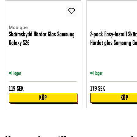
Mobique
Skärmskydd Härdat Glas Samsung
2-pack Easy-Install Sk
Galaxy S26
Härdat glas Samsung Ga
I lager
I lager
119
SEK
179
SEK
KÖP
KÖP