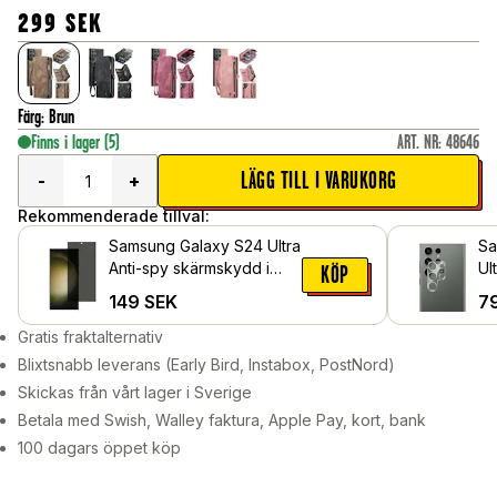
299
SEK
Färg
:
Brun
Finns i lager
(5)
ART. NR
:
48646
LÄGG TILL I VARUKORG
-
+
Rekommenderade tillval:
Samsung Galaxy S24 Ultra
Sa
Anti-spy skärmskydd i
Ul
KÖP
glas
gl
149
SEK
7
Gratis fraktalternativ
Blixtsnabb leverans (Early Bird, Instabox, PostNord)
Skickas från vårt lager i Sverige
Betala med Swish, Walley faktura, Apple Pay, kort, bank
100 dagars öppet köp