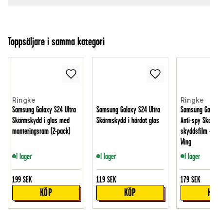
Toppsäljare i samma kategori
Ringke
Ringke
Samsung Galaxy S24 Ultra
Samsung Galaxy S24 Ultra
Samsung Galaxy
Skärmskydd i glas med
Skärmskydd i härdat glas
Anti-spy Skär
monteringsram (2-pack)
skyddsfilm - D
Wing
I lager
I lager
I lager
199
SEK
119
SEK
179
SEK
KÖP
KÖP
KÖ