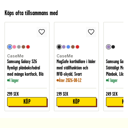
Köps ofta tillsammans med
CaseMe
CaseMe
Samsung Galaxy S26
MagSafe korthållare i läder
Samsung Galaxy
Rymligt plånboksfodral
med ställfunktion och
Stöttåligt Mobi
med många kortfack, Blå
RFID-skydd, Svart
Plånbok, Lila
I lager
Åter 2026-08-12
I lager
299
SEK
199
SEK
249
SEK
KÖP
KÖP
KÖ