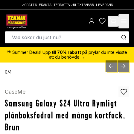
GRATIS FRAKTALTERNATIV
BLIXTSNABB LEVERANS
items in cart,
🌴 Summer Deals! Upp till
70% rabatt
på prylar du inte visste
att du behövde →
PREVIOUS SLID
NEXT S
0
/
4
CaseMe
Samsung Galaxy S24 Ultra Rymligt
plånboksfodral med många kortfack,
Brun