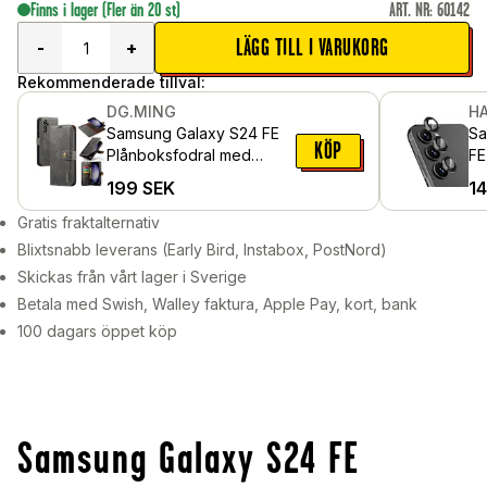
Finns i lager
(Fler än 20 st)
ART. NR
:
60142
LÄGG TILL I VARUKORG
-
+
Rekommenderade tillval:
DG.MING
HA
Samsung Galaxy S24 FE
Sa
KÖP
Plånboksfodral med
FE
avtagbart skal, Brown
al
199
SEK
1
Gratis fraktalternativ
Blixtsnabb leverans (Early Bird, Instabox, PostNord)
Skickas från vårt lager i Sverige
Betala med Swish, Walley faktura, Apple Pay, kort, bank
100 dagars öppet köp
Samsung Galaxy S24 FE