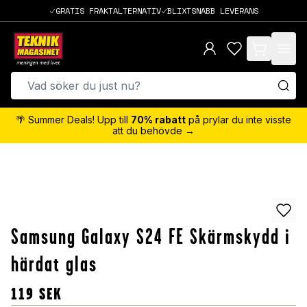
GRATIS FRAKTALTERNATIV
BLIXTSNABB LEVERANS
items in cart,
🌴 Summer Deals! Upp till
70% rabatt
på prylar du inte visste
att du behövde →
Samsung Galaxy S24 FE Skärmskydd i
härdat glas
119
SEK