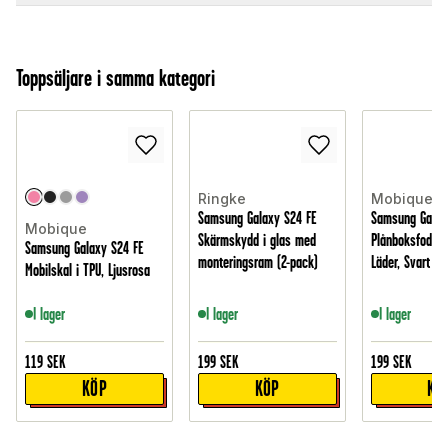
Toppsäljare i samma kategori
Ringke
Mobique
Samsung Galaxy S24 FE
Samsung Galax
Mobique
Skärmskydd i glas med
Plånboksfodral 
Samsung Galaxy S24 FE
monteringsram (2-pack)
Läder, Svart
Mobilskal i TPU, Ljusrosa
I lager
I lager
I lager
119
SEK
199
SEK
199
SEK
KÖP
KÖP
KÖ