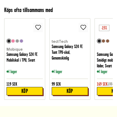
Köps ofta tillsammans med
-15%
tectTech
Samsung Galaxy S24 FE
Mobique
Tunt TPU-skal,
Samsung Galaxy S24 FE
Samsung Galax
Genomskinlig
Mobilskal i TPU, Svart
Smidigt mobilfo
läder, Svart
I lager
I lager
I lager
119
SEK
99
SEK
169
SEK
199
SE
KÖP
KÖP
KÖ