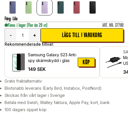
Färg
:
Lila
Finns i lager
(Fler än 20 st)
ART. NR
:
37780
LÄGG TILL I VARUKORG
-
+
Rekommenderade tillval:
S
Samsung Galaxy S23 Anti-
Mo
spy skärmskydd i glas
KÖP
US
149
SEK
Ch
3
sv
Gratis fraktalternativ
Blixtsnabb leverans (Early Bird, Instabox, PostNord)
Skickas från vårt lager i Sverige
Betala med Swish, Walley faktura, Apple Pay, kort, bank
100 dagars öppet köp