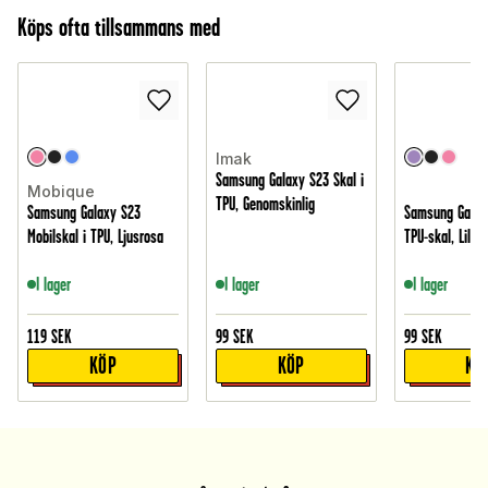
Köps ofta tillsammans med
Imak
Samsung Galaxy S23 Skal i
Mobique
TPU, Genomskinlig
Samsung Galaxy S23
Samsung Galax
Mobilskal i TPU, Ljusrosa
TPU-skal, Lila
I lager
I lager
I lager
119
SEK
99
SEK
99
SEK
KÖP
KÖP
KÖ