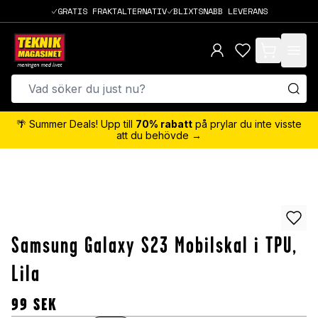
GRATIS FRAKTALTERNATIV
BLIXTSNABB LEVERANS
items in cart,
🌴 Summer Deals! Upp till
70% rabatt
på prylar du inte visste
att du behövde →
Samsung Galaxy S23 Mobilskal i TPU,
Lila
99
SEK