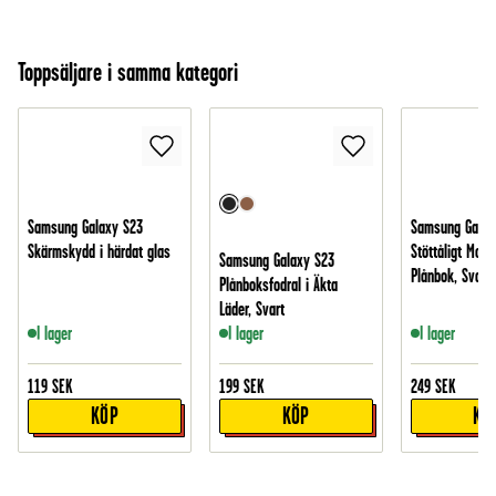
Toppsäljare i samma kategori
Samsung Galaxy S23
Samsung Galax
Skärmskydd i härdat glas
Stöttåligt Mobi
Samsung Galaxy S23
Plånbok, Svart
Plånboksfodral i Äkta
Läder, Svart
I lager
I lager
I lager
119
SEK
199
SEK
249
SEK
KÖP
KÖP
KÖ