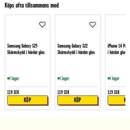
Köps ofta tillsammans med
Samsung Galaxy S25
Samsung Galaxy S22
iPhone 14 Pro
Skärmskydd i härdat glas
Skärmskydd i härdat glas
i härdat glas
I lager
I lager
I lager
119
SEK
119
SEK
119
SEK
KÖP
KÖP
KÖ