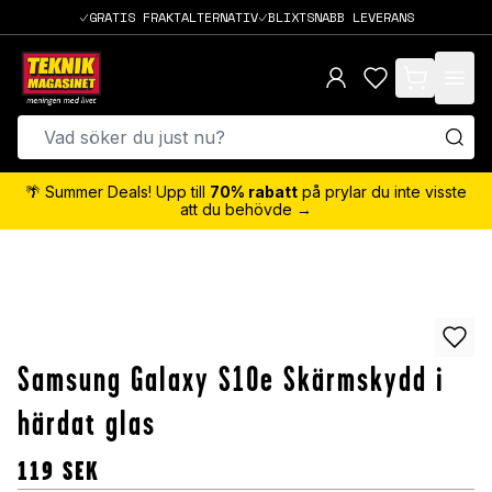
GRATIS FRAKTALTERNATIV
BLIXTSNABB LEVERANS
items in cart,
🌴 Summer Deals! Upp till
70% rabatt
på prylar du inte visste
att du behövde →
Samsung Galaxy S10e Skärmskydd i
härdat glas
119
SEK