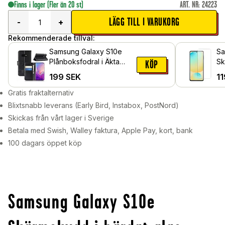
Finns i lager
(Fler än 20 st)
ART. NR
:
24223
LÄGG TILL I VARUKORG
-
+
Rekommenderade tillval:
Samsung Galaxy S10e
Sa
Plånboksfodral i Äkta
Sk
KÖP
Läder, Svart
gl
199
SEK
11
Gratis fraktalternativ
Blixtsnabb leverans (Early Bird, Instabox, PostNord)
Skickas från vårt lager i Sverige
Betala med Swish, Walley faktura, Apple Pay, kort, bank
100 dagars öppet köp
Samsung Galaxy S10e