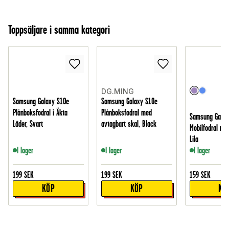
Toppsäljare i samma kategori
DG.MING
Samsung Galaxy S10e
Samsung Galaxy S10e
Plånboksfodral i Äkta
Plånboksfodral med
Samsung Galax
Läder, Svart
avtagbart skal, Black
Mobilfodral med 
Lila
I lager
I lager
I lager
199
SEK
199
SEK
159
SEK
KÖP
KÖP
KÖ