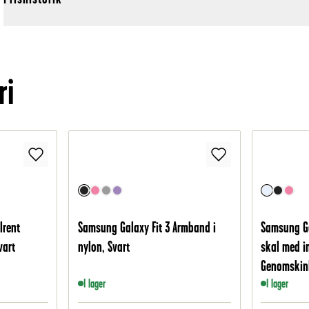
ri
lrent
Samsung Galaxy Fit 3 Armband i
Samsung Ga
vart
nylon, Svart
skal med i
Genomskin
I lager
I lager