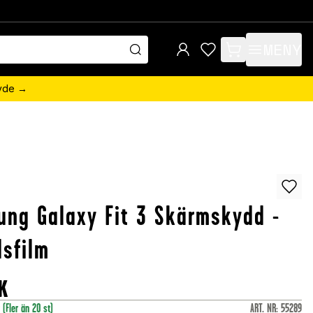
MENY
items in cart, view 
övde →
ng Galaxy Fit 3 Skärmskydd -
sfilm
K
r
(Fler än 20 st)
ART. NR
:
55289