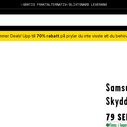
GRATIS FRAKTALTERNATIV
BLIXTSNABB LEVERANS
mmer Deals! Upp till
70% rabatt
på prylar du inte visste att du beh
Samsu
Skydd
79
SE
Finns i lage