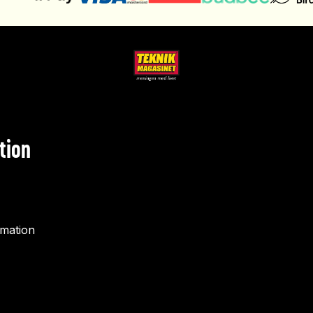
tion
rmation