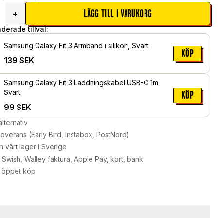
LÄGG TILL I VARUKORG
+
erade tillval:
Samsung Galaxy Fit 3 Armband i silikon, Svart
KÖP
139
SEK
Samsung Galaxy Fit 3 Laddningskabel USB-C 1m
Svart
KÖP
99
SEK
alternativ
leverans (Early Bird, Instabox, PostNord)
n vårt lager i Sverige
Swish, Walley faktura, Apple Pay, kort, bank
 öppet köp