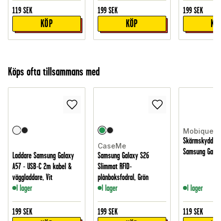
119
SEK
199
SEK
199
SEK
KÖP
KÖP
KÖ
Köps ofta tillsammans med
Mobique
Skärmskydd Hä
CaseMe
Samsung Galax
Laddare Samsung Galaxy
Samsung Galaxy S26
A57 - USB-C 2m kabel &
Slimmat RFID-
väggladdare, Vit
plånboksfodral, Grön
I lager
I lager
I lager
199
SEK
199
SEK
119
SEK