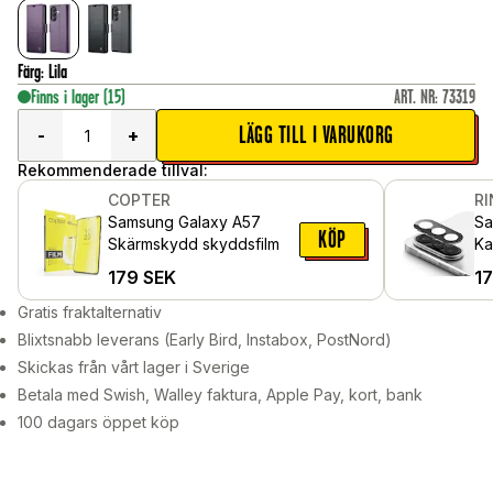
Färg
:
Lila
Finns i lager
(15)
ART. NR
:
73319
LÄGG TILL I VARUKORG
-
+
Rekommenderade tillval:
COPTER
R
Samsung Galaxy A57
Sa
KÖP
Skärmskydd skyddsfilm
Ka
pa
179
SEK
1
Gratis fraktalternativ
Blixtsnabb leverans (Early Bird, Instabox, PostNord)
Skickas från vårt lager i Sverige
Betala med Swish, Walley faktura, Apple Pay, kort, bank
100 dagars öppet köp