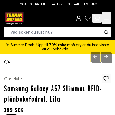
GRATIS FRAKTALTERNATIV
BLIXTSNABB LEVERANS
items in cart,
🌴 Summer Deals! Upp till
70% rabatt
på prylar du inte visste
att du behövde →
PREVIOUS SLID
NEXT S
0
/
4
CaseMe
Samsung Galaxy A57 Slimmat RFID-
plånboksfodral, Lila
199
SEK