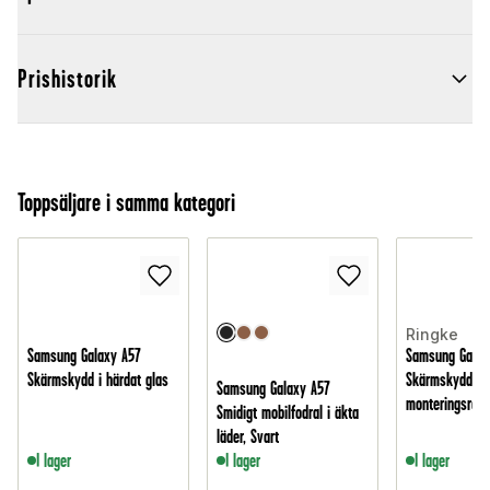
Prishistorik
Toppsäljare i samma kategori
Ringke
Samsung Galaxy A57
Samsung Galax
Skärmskydd i härdat glas
Skärmskydd i 
Samsung Galaxy A57
monteringsram 
Smidigt mobilfodral i äkta
läder, Svart
I lager
I lager
I lager