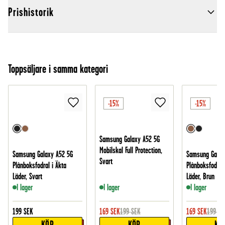
Prishistorik
Toppsäljare i samma kategori
-15%
-15%
Samsung Galaxy A52 5G
Mobilskal Full Protection,
Samsung Galaxy A52 5G
Samsung Galax
Svart
Plånboksfodral i Äkta
Plånboksfodral 
Läder, Svart
Läder, Brun
I lager
I lager
I lager
199
SEK
169
SEK
199
SEK
169
SEK
199
SE
KÖP
KÖP
KÖ