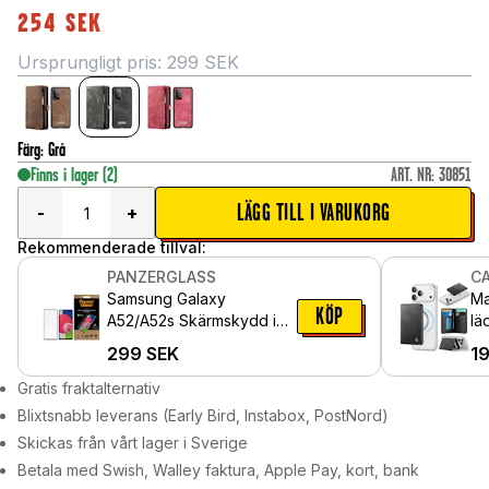
254
SEK
Ursprungligt pris:
299
SEK
Färg
:
Grå
Finns i lager
(2)
ART. NR
:
30851
LÄGG TILL I VARUKORG
-
+
Rekommenderade tillval:
PANZERGLASS
C
Samsung Galaxy
Ma
KÖP
A52/A52s Skärmskydd i
lä
reptåligt härdat glas -
oc
299
SEK
1
Edge-to-Edge
Gratis fraktalternativ
Blixtsnabb leverans (Early Bird, Instabox, PostNord)
Skickas från vårt lager i Sverige
Betala med Swish, Walley faktura, Apple Pay, kort, bank