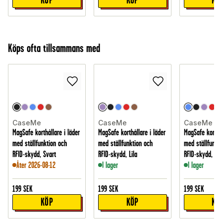
Köps ofta tillsammans med
CaseMe
CaseMe
CaseMe
MagSafe korthållare i läder
MagSafe korthållare i läder
MagSafe korthål
med ställfunktion och
med ställfunktion och
med ställfunkt
RFID-skydd, Svart
RFID-skydd, Lila
RFID-skydd, Bl
Åter 2026-08-12
I lager
I lager
199
SEK
199
SEK
199
SEK
KÖP
KÖP
KÖ