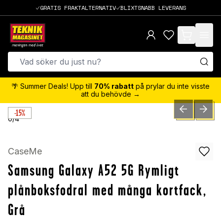
GRATIS FRAKTALTERNATIV
BLIXTSNABB LEVERANS
items in cart,
🌴 Summer Deals! Upp till
70% rabatt
på prylar du inte visste
att du behövde →
-15%
PREVIOUS SLID
NEXT S
0
/
4
CaseMe
Samsung Galaxy A52 5G Rymligt
plånboksfodral med många kortfack,
Grå