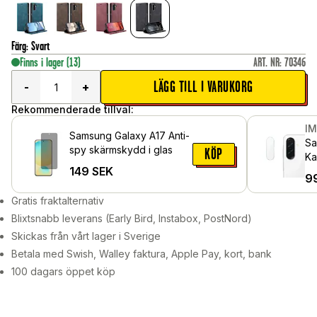
Färg
:
Svart
Finns i lager
(13)
ART. NR
:
70346
LÄGG TILL I VARUKORG
-
+
Rekommenderade tillval:
I
Samsung Galaxy A17 Anti-
Sa
spy skärmskydd i glas
KÖP
Ka
149
SEK
Ge
9
Gratis fraktalternativ
Blixtsnabb leverans (Early Bird, Instabox, PostNord)
Skickas från vårt lager i Sverige
Betala med Swish, Walley faktura, Apple Pay, kort, bank
100 dagars öppet köp