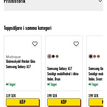
Prishistorik
Toppsäljare i samma kategori
Mobique
Skärmskydd Härdat Glas
Samsung Galaxy A17
Samsung Galaxy A17
Samsung Galax
Smidigt mobilfodral i äkta
Smidigt mobilfo
läder, Brun
läder, Svart
I lager
I lager
I lager
119
SEK
199
SEK
199
SEK
KÖP
KÖP
KÖ