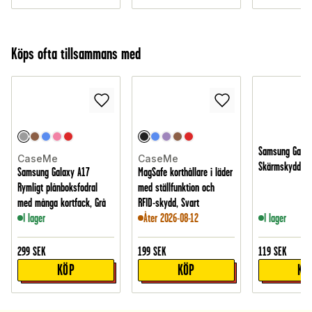
Köps ofta tillsammans med
Samsung Galax
CaseMe
CaseMe
Skärmskydd i h
Samsung Galaxy A17
MagSafe korthållare i läder
Rymligt plånboksfodral
med ställfunktion och
med många kortfack, Grå
RFID-skydd, Svart
I lager
Åter 2026-08-12
I lager
299
SEK
199
SEK
119
SEK
KÖP
KÖP
KÖ