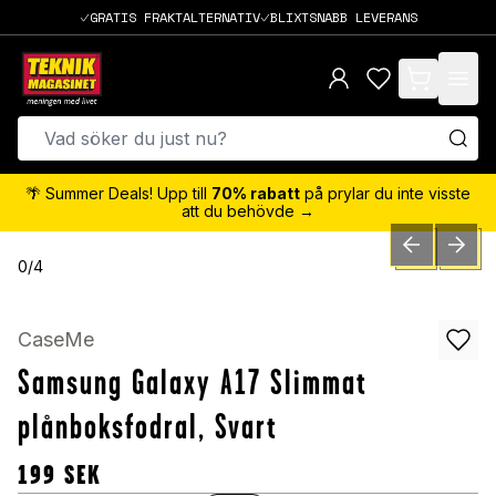
GRATIS FRAKTALTERNATIV
BLIXTSNABB LEVERANS
items in cart,
🌴 Summer Deals! Upp till
70% rabatt
på prylar du inte visste
att du behövde →
PREVIOUS SLID
NEXT S
0
/
4
CaseMe
Samsung Galaxy A17 Slimmat
plånboksfodral, Svart
199
SEK