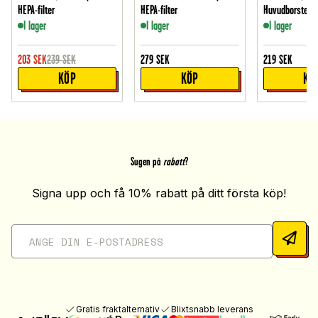
HEPA-filter
HEPA-filter
Huvudborste
I lager
I lager
I lager
203
SEK
239
SEK
279
SEK
219
SEK
KÖP
KÖP
KÖ
Sugen på
rabatt
?
Signa upp och få 10% rabatt på ditt första köp!
Gratis fraktalternativ
Blixtsnabb leverans