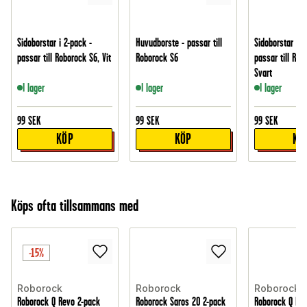
Sidoborstar i 2-pack -
Huvudborste - passar till
Sidoborstar i 2
passar till Roborock S6, Vit
Roborock S6
passar till Rob
Svart
I lager
I lager
I lager
99
SEK
99
SEK
99
SEK
KÖP
KÖP
KÖ
Köps ofta tillsammans med
-15%
Roborock
Roborock
Roborock
Roborock Q Revo 2-pack
Roborock Saros 20 2-pack
Roborock Q Re