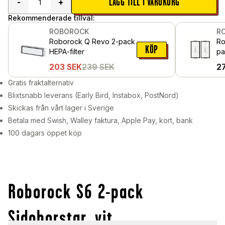
LÄGG TILL I VARUKORG
-
+
Rekommenderade tillval:
ROBOROCK
R
Roborock Q Revo 2-pack
Ro
KÖP
HEPA-filter
pa
203
SEK
239
SEK
2
Gratis fraktalternativ
Blixtsnabb leverans (Early Bird, Instabox, PostNord)
Skickas från vårt lager i Sverige
Betala med Swish, Walley faktura, Apple Pay, kort, bank
100 dagars öppet köp
Roborock S6 2-pack
Sidoborstar, vit