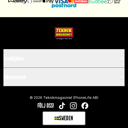
Kundtjänst
Information
©
2026
Teknikmagasinet (PhoneLife AB)
FÖLJ OSS!
TIKTOK
INSTAGRAM
FACEBOOK
SWEDEN
SELECT MARKET