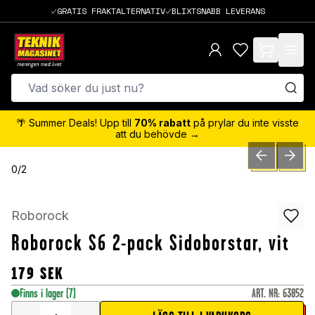
GRATIS FRAKTALTERNATIV
BLIXTSNABB LEVERANS
items in cart,
🌴 Summer Deals! Upp till
70% rabatt
på prylar du inte visste
att du behövde →
PREVIOUS SLID
NEXT S
0
/
2
Roborock
Roborock S6 2-pack Sidoborstar, vit
179
SEK
Finns i lager
(7)
ART. NR
:
63852