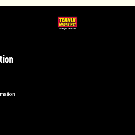
tion
rmation