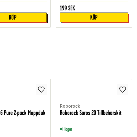
199
SEK
KÖP
KÖP
Roborock
S6 Pure 2-pack Moppduk
Roborock Saros 20 Tillbehörskit
I lager