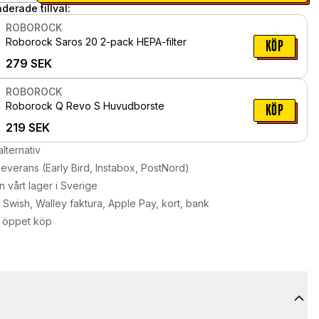
erade tillval:
ROBOROCK
Roborock Saros 20 2-pack HEPA-filter
KÖP
279
SEK
ROBOROCK
Roborock Q Revo S Huvudborste
KÖP
219
SEK
alternativ
leverans (Early Bird, Instabox, PostNord)
n vårt lager i Sverige
Swish, Walley faktura, Apple Pay, kort, bank
 öppet köp