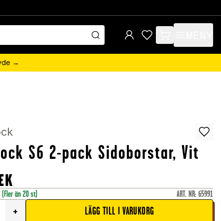
MENY
items in cart, view 
övde →
ock
ock S6 2-pack Sidoborstar, Vit
EK
r
(Fler än 20 st)
ART. NR
:
65991
LÄGG TILL I VARUKORG
+