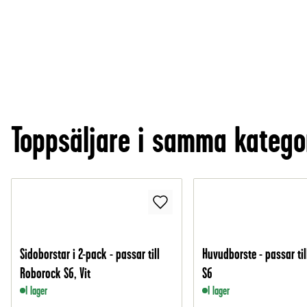
Toppsäljare i samma katego
Sidoborstar i 2-pack - passar till
Huvudborste - passar ti
Roborock S6, Vit
S6
I lager
I lager