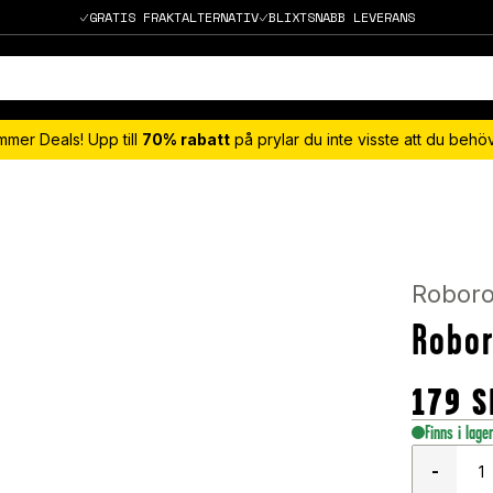
GRATIS FRAKTALTERNATIV
BLIXTSNABB LEVERANS
mmer Deals! Upp till
70% rabatt
på prylar du inte visste att du beh
Robor
Robor
179
S
Finns i lage
-