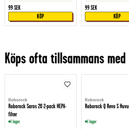
99
SEK
99
SEK
KÖP
KÖP
Köps ofta tillsammans med
Roborock
Roborock
Roborock Saros 20 2-pack HEPA-
Roborock Q Revo S Huvu
filter
I lager
I lager