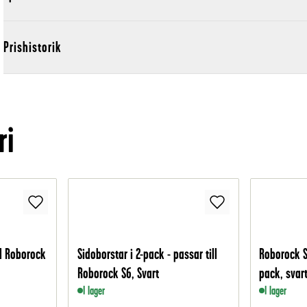
Prishistorik
ri
ll Roborock
Sidoborstar i 2-pack - passar till
Roborock S6
Roborock S6, Svart
pack, svar
I lager
I lager