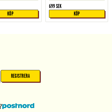
699
SEK
KÖP
KÖP
REGISTRERA