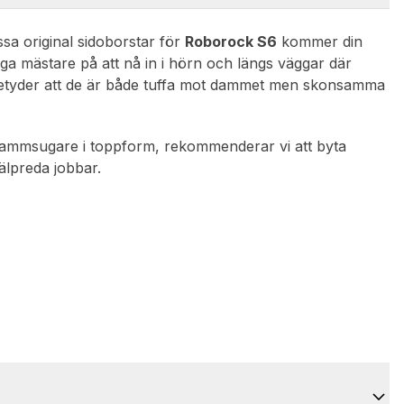
sa original sidoborstar för
Roborock S6
kommer din
iga mästare på att nå in i hörn och längs väggar där
et betyder att de är både tuffa mot dammet men skonsamma
n dammsugare i toppform, rekommenderar vi att byta
älpreda jobbar.