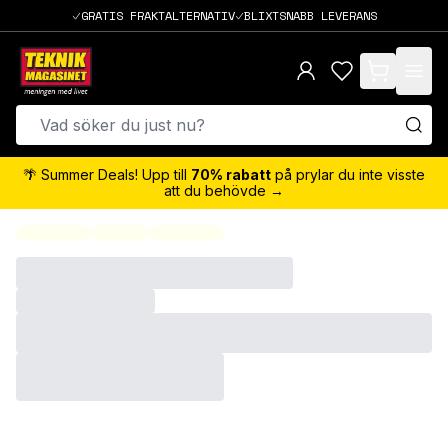
GRATIS FRAKTALTERNATIV
BLIXTSNABB LEVERANS
items in cart,
🌴 Summer Deals! Upp till
70% rabatt
på prylar du inte visste
att du behövde →