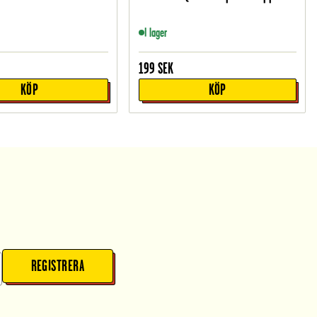
I lager
199
SEK
KÖP
KÖP
REGISTRERA