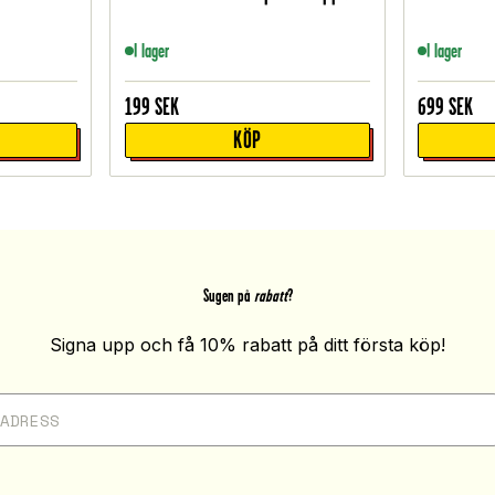
I lager
I lager
199
SEK
699
SEK
KÖP
Sugen på
rabatt
?
Signa upp och få 10% rabatt på ditt första köp!