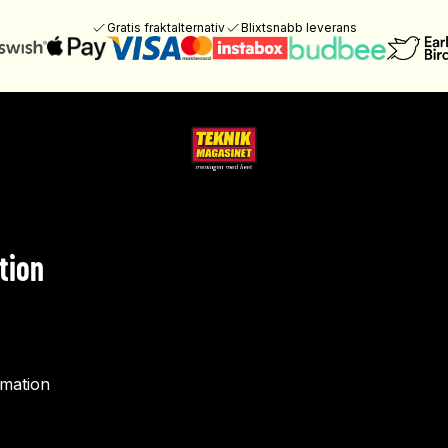
Gratis fraktalternativ
Blixtsnabb leverans
tion
rmation