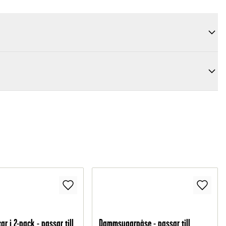
r i 2-pack - passar till
Dammsugarpåse - passar till