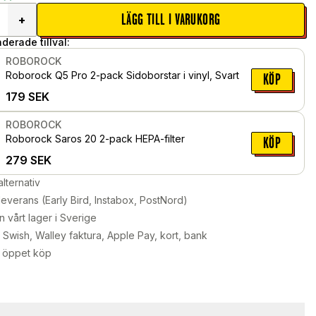
LÄGG TILL I VARUKORG
+
erade tillval:
ROBOROCK
Roborock Q5 Pro 2-pack Sidoborstar i vinyl, Svart
KÖP
179
SEK
ROBOROCK
Roborock Saros 20 2-pack HEPA-filter
KÖP
279
SEK
alternativ
leverans (Early Bird, Instabox, PostNord)
n vårt lager i Sverige
Swish, Walley faktura, Apple Pay, kort, bank
 öppet köp