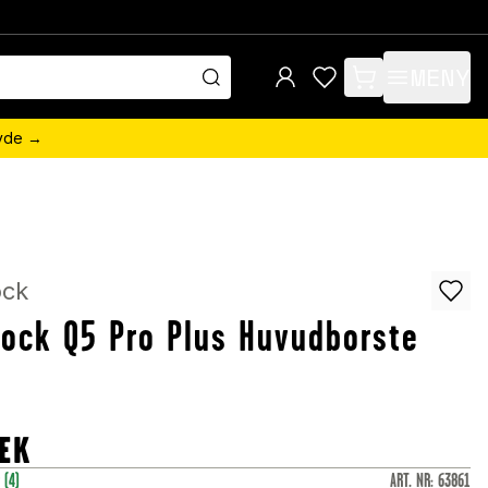
MENY
items in cart, view 
övde →
ock
ock Q5 Pro Plus Huvudborste
EK
r
(4)
ART. NR
:
63861