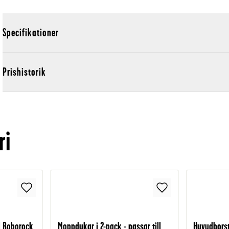
Specifikationer
Prishistorik
ri
ll Roborock
Moppdukar i 2-pack - passar till
Huvudborsta