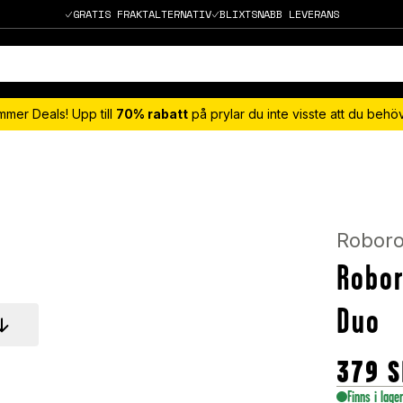
GRATIS FRAKTALTERNATIV
BLIXTSNABB LEVERANS
mmer Deals! Upp till
70% rabatt
på prylar du inte visste att du beh
Robor
Robor
Duo
379
S
Finns i lage